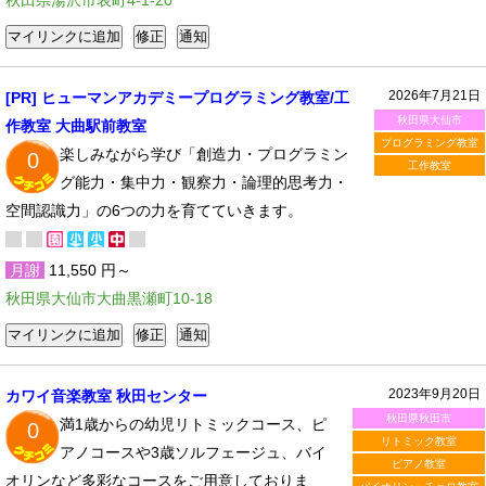
秋田県湯沢市表町4-1-20
2026年7月21日
[PR] ヒューマンアカデミープログラミング教室/工
秋田県大仙市
作教室 大曲駅前教室
プログラミング教室
楽しみながら学び「創造力・プログラミン
0
工作教室
グ能力・集中力・観察力・論理的思考力・
空間認識力」の6つの力を育てていきます。
月謝
11,550 円～
秋田県大仙市大曲黒瀬町10-18
2023年9月20日
カワイ音楽教室 秋田センター
秋田県秋田市
満1歳からの幼児リトミックコース、ピ
0
リトミック教室
アノコースや3歳ソルフェージュ、バイ
ピアノ教室
オリンなど多彩なコースをご用意しておりま