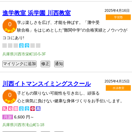
2025年4月16日
進学教室 浜学園 川西教室
学習塾
学ぶ楽しさを広げ、才能を伸ばす。「灘中受
0
験合格」をはじめとした"難関中学"の合格実績とノウハウが
ココにあり!
兵庫県川西市栄町10-5-3F
2025年4月15日
川西イトマンスイミングスクール
水泳教室
子どもの限りない可能性を引き出し、頑張る
0
心と病気に負けない健康な身体づくりをお手伝いします。
月謝
6,600 円～
兵庫県川西市滝山町1-18