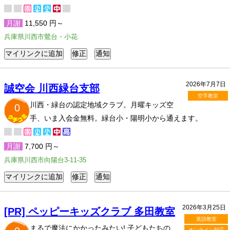
月謝
11,550 円～
兵庫県川西市鶯台・小花
2026年7月7日
誠空会 川西緑台支部
空手教室
川西・緑台の認定地域クラブ。月曜キッズ空
0
手、いま入会金無料。緑台小・陽明小から通えます。
月謝
7,700 円～
兵庫県川西市向陽台3-11-35
2026年3月25日
[PR] ペッピーキッズクラブ 多田教室
英語教室
まるで魔法にかかったみたい! 子どもたちの
オンライン対応