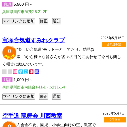
月謝
5,500 円～
兵庫県川西市加茂2-5-21-2F
2025年5月16日
宝塚合気道すみれクラブ
合気道教室
”楽しい合気道”モットーとしており、幼児(3
0
歳～)から様々な皆さんが各々の目的にあわせて今日も楽し
く稽古に励んでいます。
月謝
1,000 円～
兵庫県川西市向陽台1-11-1・火打1-1-4
2025年5月7日
空手道 龍舞会 川西教室
空手教室
入会金不要。園児、小学生向けの空手教室で
0