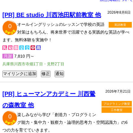
2026年8月6日
[PR] BE studio 川西池田駅前教室 他
オールイングリッシュのレッスンで学校の英語
0
英語教室
対策はもちろん、将来世界で活躍できる実践的な英語が学べ
ます。無料体験を実施中！
月謝
7,810 円～
兵庫県川西市寺畑1丁目・見野2丁目
2026年7月21日
[PR] ヒューマンアカデミー 川西鶯
の森教室 他
プログラミング教室
工作教室
楽しみながら学び「創造力・プログラミン
0
グ能力・集中力・観察力・論理的思考力・空間認識力」の6
つの力を育てていきます。