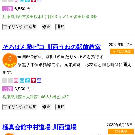
月謝
6,550 円～
兵庫県川西市多田桜木1丁目8-3 イズミヤ多田店様 3階
2025年9月2日
そろばん塾ピコ 川西うねの駅前教室
そろばん教室
全国660教室。講師1名当たり5～6名を指導す
0
る無学年個別指導です。兄弟姉妹・お友達と同じ時間に通え
ます。
月謝
6,550 円～
兵庫県川西市大和西1-66-3大橋ビル3F
2025年6月13日
極真会館中村道場 川西道場
空手教室