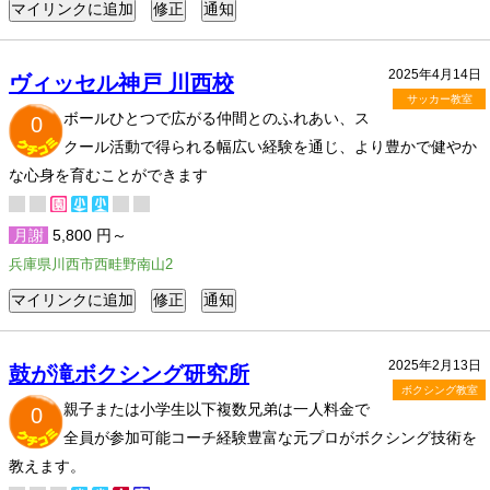
2025年4月14日
ヴィッセル神戸 川西校
サッカー教室
ボールひとつで広がる仲間とのふれあい、ス
0
クール活動で得られる幅広い経験を通じ、より豊かで健やか
な心身を育むことができます
月謝
5,800 円～
兵庫県川西市西畦野南山2
2025年2月13日
鼓が滝ボクシング研究所
ボクシング教室
親子または小学生以下複数兄弟は一人料金で
0
全員が参加可能コーチ経験豊富な元プロがボクシング技術を
教えます。