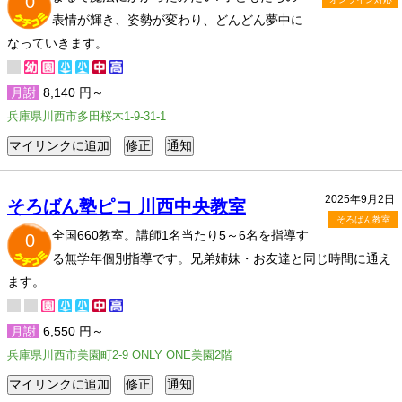
0
表情が輝き、姿勢が変わり、どんどん夢中に
なっていきます。
月謝
8,140 円～
兵庫県川西市多田桜木1-9-31-1
2025年9月2日
そろばん塾ピコ 川西中央教室
そろばん教室
全国660教室。講師1名当たり5～6名を指導す
0
る無学年個別指導です。兄弟姉妹・お友達と同じ時間に通え
ます。
月謝
6,550 円～
兵庫県川西市美園町2-9 ONLY ONE美園2階