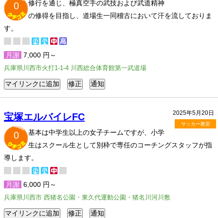
修行を通じ、極真空手の武技および武道精神
0
の修得を目指し、道場生一同稽古において汗を流しておりま
す。
月謝
7,000 円～
兵庫県川西市火打1-1-4 川西総合体育館第一武道場
2025年5月20日
宝塚エルバイレFC
サッカー教室
基本は中学生以上の女子チームですが、小学
0
生はスクール生として別枠で専任のコーチングスタッフが指
導します。
月謝
6,000 円～
兵庫県川西市 西猪名公園・東久代運動公園・猪名川河川敷