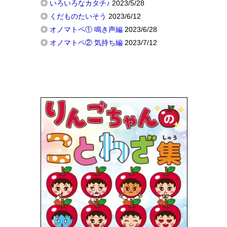
◎
いろいろなカタチ♪
2023/5/28
◎
くだものたいそう
2023/6/12
◎
オノマトペ① 鳴き声編
2023/6/28
◎
オノマトペ② 気持ち編
2023/7/12