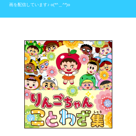
画を配信しています♪ o(*^＿^*)o