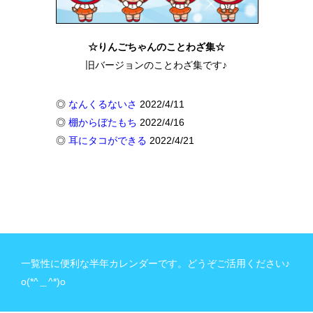
☆りんごちゃんのことわざ集☆
旧バージョンのことわざ集です♪
◎
なんくるないさ
2022/4/11
◎
棚からぼたもち
2022/4/16
◎
耳にタコができる
2022/4/21
一覧性に便利な半年カレンダーです。どうぞご活用ください♪
o(*^＿^*)o