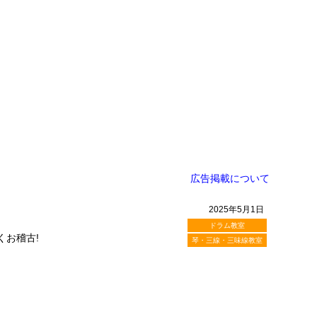
広告掲載について
2025年5月1日
ドラム教室
くお稽古!
琴・三線・三味線教室