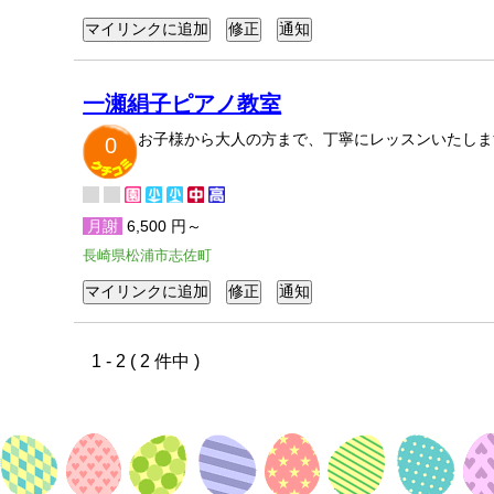
一瀬絹子ピアノ教室
お子様から大人の方まで、丁寧にレッスンいたしま
0
月謝
6,500 円～
長崎県松浦市志佐町
1 - 2 ( 2 件中 )