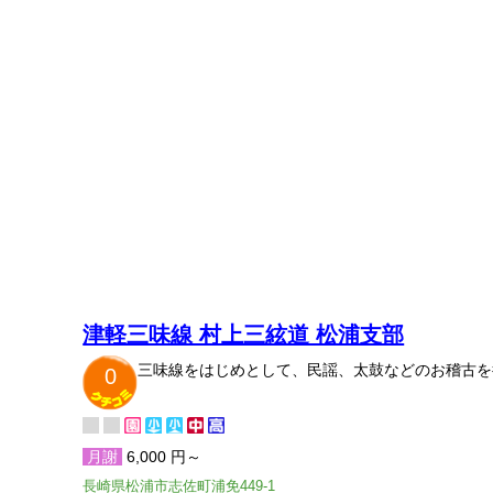
津軽三味線 村上三絃道 松浦支部
三味線をはじめとして、民謡、太鼓などのお稽古を
0
月謝
6,000 円～
長崎県松浦市志佐町浦免449-1