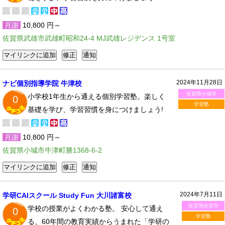
月謝
10,800 円～
佐賀県武雄市武雄町昭和24-4 MJ武雄レジデンス 1号室
2024年11月28日
ナビ個別指導学院 牛津校
佐賀県小城市
小学校1年生から通える個別学習塾。楽しく
0
学習塾
基礎を学び、学習習慣を身につけましょう!
月謝
10,800 円～
佐賀県小城市牛津町勝1368-6-2
2024年7月11日
学研CAIスクール Study Fun 大川諸富校
佐賀県佐賀市
学校の授業がよくわかる塾。 安心して通え
0
学習塾
る、60年間の教育実績からうまれた「学研の