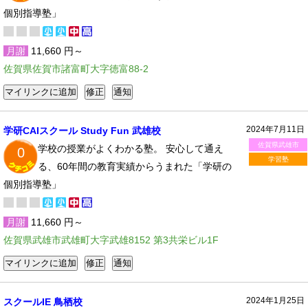
個別指導塾」
月謝
11,660 円～
佐賀県佐賀市諸富町大字徳富88-2
2024年7月11日
学研CAIスクール Study Fun 武雄校
佐賀県武雄市
学校の授業がよくわかる塾。 安心して通え
0
学習塾
る、60年間の教育実績からうまれた「学研の
個別指導塾」
月謝
11,660 円～
佐賀県武雄市武雄町大字武雄8152 第3共栄ビル1F
2024年1月25日
スクールIE 鳥栖校