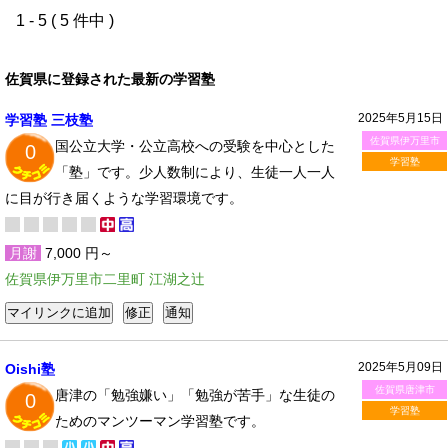
1 - 5 ( 5 件中 )
佐賀県に登録された最新の学習塾
2025年5月15日
学習塾 三枝塾
佐賀県伊万里市
国公立大学・公立高校への受験を中心とした
0
学習塾
「塾」です。少人数制により、生徒一人一人
に目が行き届くような学習環境です。
月謝
7,000 円～
佐賀県伊万里市二里町 江湖之辻
2025年5月09日
Oishi塾
佐賀県唐津市
唐津の「勉強嫌い」「勉強が苦手」な生徒の
0
学習塾
ためのマンツーマン学習塾です。