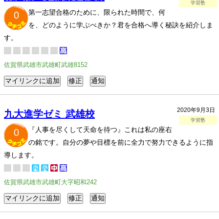
学習塾
第一志望合格のために、限られた時間で、何
0
を、どのように学ぶべきか？君を合格へ導く秘訣を紹介しま
す。
佐賀県武雄市武雄町武雄8152
2020年9月3日
九大進学ゼミ 武雄校
学習塾
『人事を尽くして天命を待つ』これは私の座右
0
の銘です。自分の夢や目標を前に全力で努力できるように指
導します。
佐賀県武雄市武雄町大字昭和242