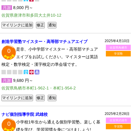
月謝
8,000 円～
佐賀県唐津市和多田大土井10-12
2025年4月10日
創造学習塾マイスター・高等部マチュアエイブ
佐賀県鳥栖市
是非、小中学部マイスター・高等部マチュア
0
学習塾
エイブをお試しください。マイスターは英語
検定・数学検定・漢字検定の準会場です。
月謝
9,680 円～
佐賀県鳥栖市本町1-962-1・本町1-954-2
2025年2月28日
ナビ個別指導学院 武雄校
佐賀県武雄市
小学校1年生から通える個別学習塾。楽しく基
0
学習塾
礎を学び、学習習慣を身につけましょう!