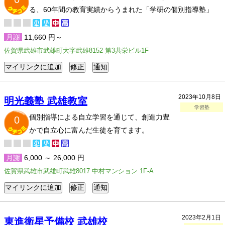
る、60年間の教育実績からうまれた「学研の個別指導塾」
月謝
11,660 円～
佐賀県武雄市武雄町大字武雄8152 第3共栄ビル1F
2023年10月8日
明光義塾 武雄教室
学習塾
個別指導による自立学習を通じて、創造力豊
0
かで自立心に富んだ生徒を育てます。
月謝
6,000 ～ 26,000 円
佐賀県武雄市武雄町武雄8017 中村マンション 1F-A
2023年2月1日
東進衛星予備校 武雄校