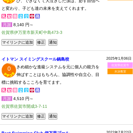
び、できなくて大泣きした涙は、必ず自信へ
と変わり、子ども達の未来を支えてくれます。
月謝
8,140 円～
佐賀県伊万里市新天町中島473-3
2025年1月06日
イトマン スイミングスクール鍋島校
佐賀県佐賀市
きめ細かな進級システムを元に個人の能力を
0
水泳教室
伸ばすことはもちろん、協調性や自立心、目
標に挑戦するこころを育てます。
月謝
4,510 円～
佐賀県佐賀市開成3-7-11
2022年7月22日