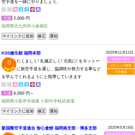
空手道を一緒にやりましょう。
月謝
2,000 円
福岡県北九州市小倉南区
2025年11月12日
KSS健生館 福岡本部
福岡県小郡市
たくましく! 礼儀正しく! 元気に! をモットー
0
ボクシング教室
に新空手道を通じ、協調性や努力する事など
空手教室
を学んでくれるようにと指導していきます
月謝
6,050 円～
福岡県小郡市寺福童 小郡中学校武道場
2025年5月19日
新国際空手道連合 智心會館 福岡南支部・博多支部
福岡県福岡市博多区