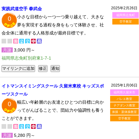
2025年2月26日
実践武道空手 拳武会
福岡県志免町
小さな目標から一つ一つ乗り越えて、大きな
0
空手教室
夢を実現する過程を身をもって体験させ、社
会全体に通用する人格形成が最終目標です。
月謝
3,000 円～
福岡県志免町別府東1-7-1
2025年1月06日
イトマンスイミングスクール 久留米東校 キッズスポ
福岡県久留米市
ーツスクール
バレエ教室
幅広い年齢層のお友達とひとつの目標に向か
0
チアダンス教室
ってがんばることで、団結力や協調性も養う
体操・新体操教室
ことができます。
空手教室
月謝
5,280 円～