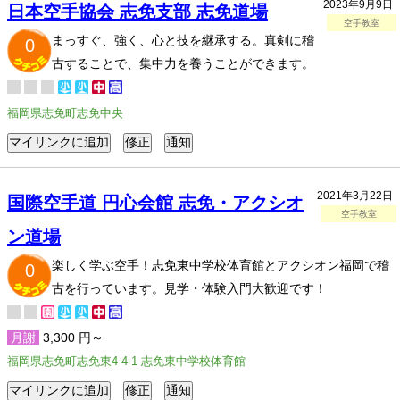
2023年9月9日
日本空手協会 志免支部 志免道場
空手教室
まっすぐ、強く、心と技を継承する。真剣に稽
0
古することで、集中力を養うことができます。
福岡県志免町志免中央
2021年3月22日
国際空手道 円心会館 志免・アクシオ
空手教室
ン道場
楽しく学ぶ空手！志免東中学校体育館とアクシオン福岡で稽
0
古を行っています。見学・体験入門大歓迎です！
月謝
3,300 円～
福岡県志免町志免東4-4-1 志免東中学校体育館