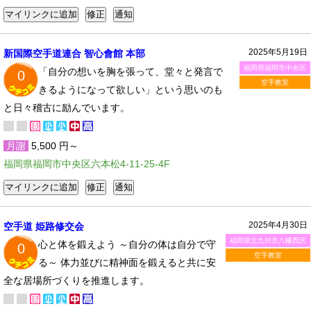
2025年5月19日
新国際空手道連合 智心會館 本部
福岡県福岡市中央区
「自分の想いを胸を張って、堂々と発言で
0
空手教室
きるようになって欲しい」という思いのも
と日々稽古に励んでいます。
月謝
5,500 円～
福岡県福岡市中央区六本松4-11-25-4F
2025年4月30日
空手道 姫路修交会
福岡県北九州市八幡西区
心と体を鍛えよう ～自分の体は自分で守
0
空手教室
る～ 体力並びに精神面を鍛えると共に安
全な居場所づくりを推進します。