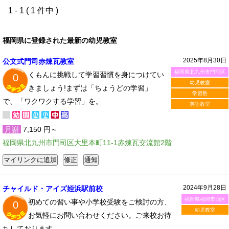
1 - 1 ( 1 件中 )
福岡県に登録された最新の幼児教室
2025年8月30日
公文式門司赤煉瓦教室
福岡県北九州市門司区
くもんに挑戦して学習習慣を身につけてい
0
幼児教室
きましょう!まずは「ちょうどの学習」
学習塾
で、「ワクワクする学習」を。
英語教室
月謝
7,150 円～
福岡県北九州市門司区大里本町11-1赤煉瓦交流館2階
2024年9月28日
チャイルド・アイズ姪浜駅前校
福岡県福岡市西区
初めての習い事や小学校受験をご検討の方、
0
幼児教室
お気軽にお問い合わせください。ご来校お待
ちしております。