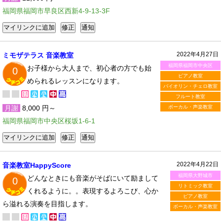
福岡県福岡市早良区西新4-9-13-3F
2022年4月27日
ミモザテラス 音楽教室
福岡県福岡市中央区
お子様から大人まで、初心者の方でも始
0
ピアノ教室
められるレッスンになります。
バイオリン・チェロ教室
フルート教室
月謝
8,000 円～
ボーカル・声楽教室
福岡県福岡市中央区桜坂1-6-1
2022年4月22日
音楽教室HappyScore
福岡県大野城市
どんなときにも音楽がそばにいて励まして
0
リトミック教室
くれるように。。表現するよろこび、心か
ピアノ教室
ら溢れる演奏を目指します。
ボーカル・声楽教室