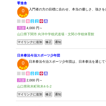
零進舎
入門者の方の目標に合わせ、本当の優しさ、強さを
0
月謝
4,000 円～
山口県下関市 向洋中学校武道場・文関小学校体育館
日本拳法今治スポーツ少年団
日本拳法今治スポーツ少年団は、日本拳法を通じて
0
月謝
2,000 円～
山口県和木町和木4-5-2