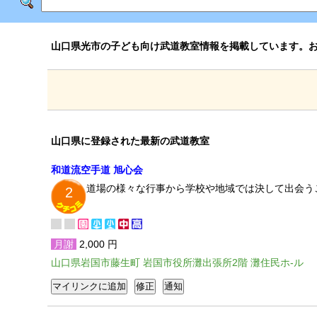
山口県光市の子ども向け武道教室情報を掲載しています。
山口県に登録された最新の武道教室
和道流空手道 旭心会
道場の様々な行事から学校や地域では決して出会う
2
月謝
2,000 円
山口県岩国市藤生町 岩国市役所灘出張所2階 灘住民ホ-ル