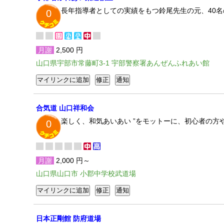
長年指導者としての実績をもつ鈴尾先生の元、40
0
月謝
2,500 円
山口県宇部市常藤町3-1 宇部警察署あんぜんふれあい館
合気道 山口祥和会
楽しく、和気あいあい ”をモットーに、初心者の
0
月謝
2,000 円～
山口県山口市 小郡中学校武道場
日本正剛館 防府道場