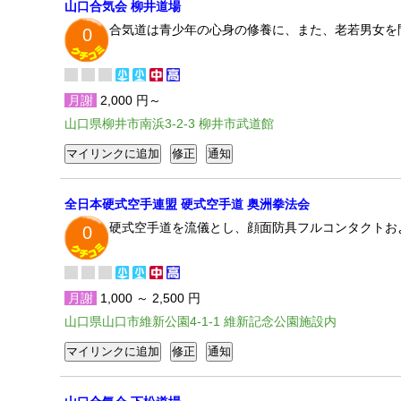
山口合気会 柳井道場
合気道は青少年の心身の修養に、また、老若男女を
0
月謝
2,000 円～
山口県柳井市南浜3-2-3 柳井市武道館
全日本硬式空手連盟 硬式空手道 奥洲拳法会
硬式空手道を流儀とし、顔面防具フルコンタクトお
0
月謝
1,000 ～ 2,500 円
山口県山口市維新公園4-1-1 維新記念公園施設内