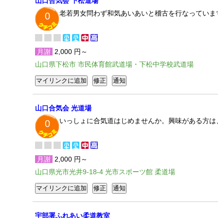
山口合気会 下松道場
老若男女問わず和気あいあいと稽古を行なっていま
0
月謝
2,000 円～
山口県下松市 市民体育館武道場・下松中学校武道場
山口合気会 光道場
いっしょに合気道はじめませんか。興味がある方は
0
月謝
2,000 円～
山口県光市光井9-18-4 光市スポーツ館 柔道場
宇部署ふれあい柔道教室