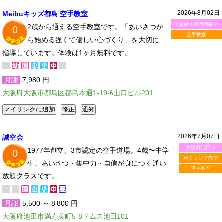
2026年8月02日
Meibuキッズ都島 空手教室
大阪府大阪市都島区
2歳から通える空手教室です。「あいさつか
0
空手教室
ら始める強くて優しい心づくり」を大切に
指導しています。体験は1ヶ月無料です。
月謝
7,980 円
大阪府大阪市都島区都島本通1-19-6山口ビル201
2026年7月07日
誠空会
大阪府池田市
1977年創立、3市認定の空手道場。4歳〜中学
0
ボクシング教室
生。あいさつ・集中力・自信が身につく通い
空手教室
放題クラスです。
月謝
5,500 ～ 8,800 円
大阪府池田市満寿美町5-8ドムス池田101