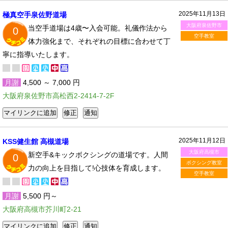
2025年11月13日
極真空手泉佐野道場
大阪府泉佐野市
当空手道場は4歳〜入会可能。礼儀作法から
0
空手教室
体力強化まで、それぞれの目標に合わせて丁
寧に指導いたします。
月謝
4,500 ～ 7,000 円
大阪府泉佐野市高松西2-2414-7-2F
2025年11月12日
KSS健生館 高槻道場
大阪府高槻市
新空手&キックボクシングの道場です。人間
0
ボクシング教室
力の向上を目指して!心技体を育成します。
空手教室
月謝
5,500 円～
大阪府高槻市芥川町2-21