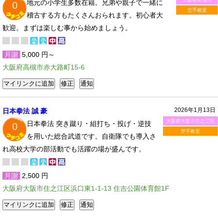
地元の小学生多数在籍。兄弟や親子で一緒に
0
空手教室
稽古する方もたくさんおられます。初心者大
歓迎。まずは楽しむ事から始めましょう。
月謝
5,000 円～
大阪府高槻市赤大路町15-6
2026年1月13日
日本拳法 誠 豪
大阪府大阪市住之江区
日本拳法 突き蹴り・組打ち・投げ・逆技
0
空手教室
を用いた総合武道です。自衛隊でも導入さ
れ高校大学の部活動でも活躍の場が盛んです。
月謝
2,500 円
大阪府大阪市住之江区浜口東1-1-13 住吉公園体育館1F