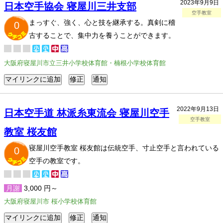
2023年9月9日
日本空手協会 寝屋川三井支部
空手教室
まっすぐ、強く、心と技を継承する。真剣に稽
0
古することで、集中力を養うことができます。
大阪府寝屋川市立三井小学校体育館・楠根小学校体育館
2022年9月13日
日本空手道 林派糸東流会 寝屋川空手
空手教室
教室 桜友館
寝屋川空手教室 桜友館は伝統空手、寸止空手と言われている
0
空手の教室です。
月謝
3,000 円～
大阪府寝屋川市 桜小学校体育館