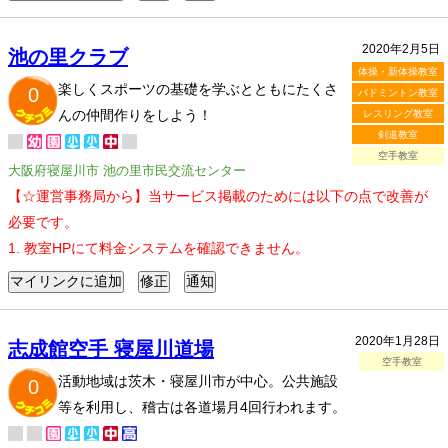
2020年2月5日
池の里クラブ
体操・新体操教室
楽しくスポーツの基礎を学ぶとともにたくさ
0
バドミントン教室
んの仲間作りをしよう！
レスリング教室
剣道教室
空手教室
大阪府寝屋川市 池の里市民交流センター
【☆運営事務局から】当サービス掲載のためには以下の点で改善が
必要です。
1. 教室HPにて料金システムを確認できません。
2020年1月28日
志成館空手 寝屋川道場
空手教室
活動地域は茨木・寝屋川市が中心。公共施設
0
等を利用し、稽古は各道場月4回行われます。