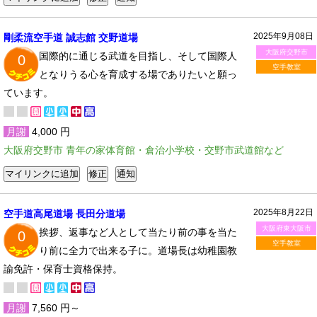
2025年9月08日
剛柔流空手道 誠志館 交野道場
大阪府交野市
国際的に通じる武道を目指し、そして国際人
0
空手教室
となりうる心を育成する場でありたいと願っ
ています。
月謝
4,000 円
大阪府交野市 青年の家体育館・倉治小学校・交野市武道館など
2025年8月22日
空手道高尾道場 長田分道場
大阪府東大阪市
挨拶、返事など人として当たり前の事を当た
0
空手教室
り前に全力で出来る子に。道場長は幼稚園教
諭免許・保育士資格保持。
月謝
7,560 円～