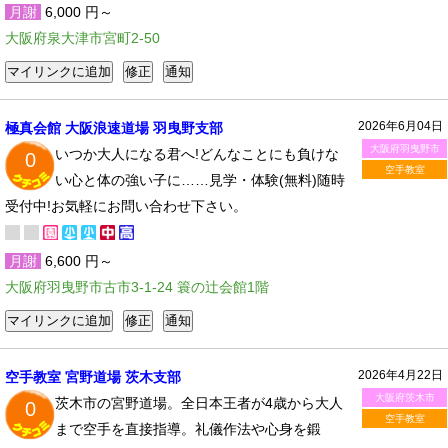
月謝
6,000 円～
大阪府泉大津市宮町2-50
2026年6月04日
極真会館 大阪浪速道場 羽曳野支部
大阪府羽曳野市
いつか大人になる君へ!どんなことにも負けな
0
空手教室
い心と体の強い子に……見学・体験(無料)随時
受付中!お気軽にお問い合わせ下さい。
月謝
6,600 円～
大阪府羽曳野市古市3-1-24 簑の辻会館1階
2026年4月22日
空手教室 宮野道場 茨木支部
大阪府茨木市
茨木市の宮野道場。全日本王者が4歳から大人
0
空手教室
まで空手を直接指導。礼儀作法や心身を鍛