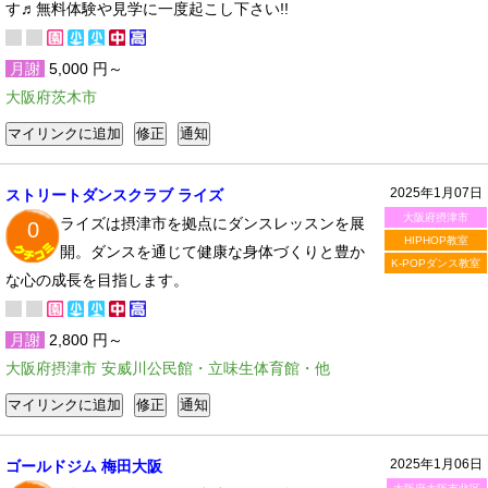
す♬無料体験や見学に一度起こし下さい!!
月謝
5,000 円～
大阪府茨木市
2025年1月07日
ストリートダンスクラブ ライズ
大阪府摂津市
ライズは摂津市を拠点にダンスレッスンを展
0
HIPHOP教室
開。ダンスを通じて健康な身体づくりと豊か
K-POPダンス教室
な心の成長を目指します。
月謝
2,800 円～
大阪府摂津市 安威川公民館・立味生体育館・他
2025年1月06日
ゴールドジム 梅田大阪