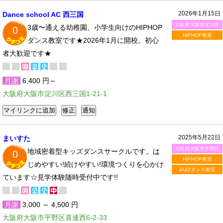
2026年1月15日
Dance school AC 西三国
大阪府大阪市淀川区
3歳〜通える幼稚園、小学生向けのHIPHOP
0
HIPHOP教室
ダンス教室です★2026年1月に開校。初心
者大歓迎です★
月謝
6,400 円～
大阪府大阪市淀川区西三国1-21-1
2025年5月22日
まいすた
大阪府大阪市平野区
地域密着型キッズダンスサークルです。は
0
HIPHOP教室
じめやすい!続けやすい!環境つくりを心かけ
JAZZダンス教室
ています☆見学体験随時受付中です!!
月謝
3,000 ～ 4,500 円
大阪府大阪市平野区喜連西6-2-33