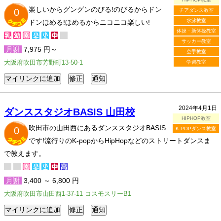
楽しいからグングンのびる!のびるからドン
0
チアダンス教室
水泳教室
ドンほめる!ほめるからニコニコ楽しい!
体操・新体操教室
サッカー教室
月謝
7,975 円～
空手教室
大阪府吹田市芳野町13-50-1
学習教室
2024年4月1日
ダンススタジオBASIS 山田校
HIPHOP教室
吹田市の山田西にあるダンススタジオBASIS
0
K-POPダンス教室
です!流行りのK-popからHipHopなどのストリートダンスま
で教えます。
月謝
3,400 ～ 6,800 円
大阪府吹田市山田西1-37-11 コスモスリーB1