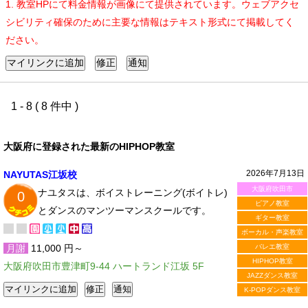
1. 教室HPにて料金情報が画像にて提供されています。ウェブアクセ
シビリティ確保のために主要な情報はテキスト形式にて掲載してく
ださい。
1 - 8 ( 8 件中 )
大阪府に登録された最新のHIPHOP教室
2026年7月13日
NAYUTAS江坂校
大阪府吹田市
ナユタスは、ボイストレーニング(ボイトレ)
0
ピアノ教室
とダンスのマンツーマンスクールです。
ギター教室
ボーカル・声楽教室
月謝
11,000 円～
バレエ教室
HIPHOP教室
大阪府吹田市豊津町9-44 ハートランド江坂 5F
JAZZダンス教室
K-POPダンス教室