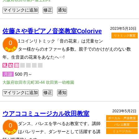
2023年5月10日
佐藤さや香ピアノ音楽教室Colorive
リトミック教室
1コインリトミック「音の花束」は児童セン
0
ター様からのオファーも多数。親子でのかけがえのない数
年。生音楽の花束をあなたへ‥!
月謝
500 円～
大阪府吹田市元町30-44 吹田第一幼稚園
2023年5月2日
ウアココミュージカル吹田教室
ボーカル・声楽教室
ダンス、バレエを学べるお教室です。講師
0
バレエ教室
はバレリーナ、ダンサーとして活躍する講
ミュージカル