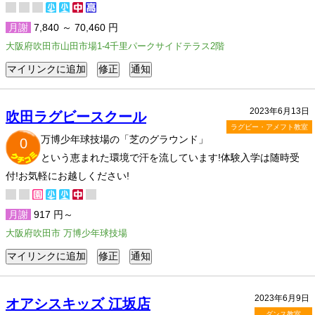
月謝
7,840 ～ 70,460 円
大阪府吹田市山田市場1-4千里パークサイドテラス2階
2023年6月13日
吹田ラグビースクール
ラグビー・アメフト教室
万博少年球技場の「芝のグラウンド」
0
という恵まれた環境で汗を流しています!体験入学は随時受
付!お気軽にお越しください!
月謝
917 円～
大阪府吹田市 万博少年球技場
2023年6月9日
オアシスキッズ 江坂店
ダンス教室