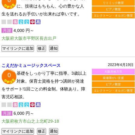
0
リトミック教室
に、技術はもちもん、心の豊かな人
ピアノ教室
生を送れるお手伝いが出来れば幸いです。
エレクトーン・オルガン教室
月謝
4,000 円～
大阪府大阪市平野区長吉出戸
2023年4月19日
こえだかミュージックスペース
大阪府枚方市
基礎をしっかり丁寧に指導。3歳以上
0
発達障がい支援
対象。保育士資格を持つ講師が発達
ピアノ教室
をサポート!1回ごとの料金制。体験あり。障
エレクトーン・オルガン教室
害児応相談。
月謝
6,000 円～
大阪府枚方市山之上北町29-18