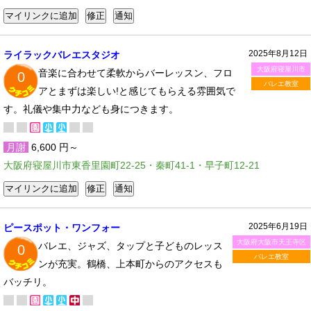
2025年8月12日
ライラックバレエスタジオ
大阪府寝屋川市
音楽に合わせて柔軟からバーレッスン、フロ
0
バレエ教室
アとまずは楽しい!と感じてもらえる雰囲気で
す。礼儀や集中力なども身につきます。
月謝
6,600 円～
大阪府寝屋川市東香里園町22-25・秦町41-1・早子町12-21
2025年6月19日
ピースポット・ワンフォー
大阪府大阪市天王寺区
バレエ、ジャズ、タップと子どものレッス
0
バレエ教室
ンが充実。鶴橋、上本町からのアクセスも
バッチリ。