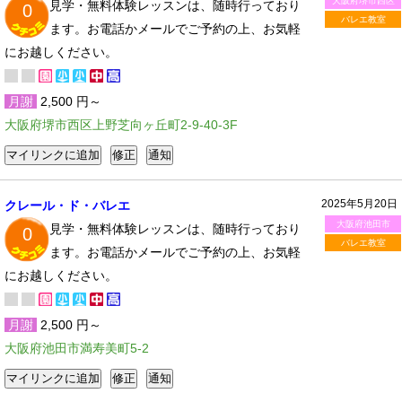
大阪府堺市西区
見学・無料体験レッスンは、随時行っており
0
バレエ教室
ます。お電話かメールでご予約の上、お気軽
にお越しください。
月謝
2,500 円～
大阪府堺市西区上野芝向ヶ丘町2-9-40-3F
2025年5月20日
クレール・ド・バレエ
大阪府池田市
見学・無料体験レッスンは、随時行っており
0
バレエ教室
ます。お電話かメールでご予約の上、お気軽
にお越しください。
月謝
2,500 円～
大阪府池田市満寿美町5-2