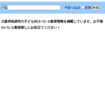
絞り込み
全体
大阪府柏原市の子ども向けバレエ教室情報を掲載しています。お子様
のバレエ教室探しにお役立てください！