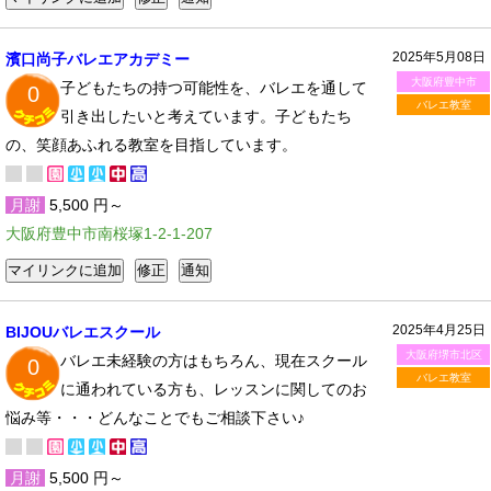
2025年5月08日
濱口尚子バレエアカデミー
大阪府豊中市
子どもたちの持つ可能性を、バレエを通して
0
バレエ教室
引き出したいと考えています。子どもたち
の、笑顔あふれる教室を目指しています。
月謝
5,500 円～
大阪府豊中市南桜塚1-2-1-207
2025年4月25日
BIJOUバレエスクール
大阪府堺市北区
バレエ未経験の方はもちろん、現在スクール
0
バレエ教室
に通われている方も、レッスンに関してのお
悩み等・・・どんなことでもご相談下さい♪
月謝
5,500 円～