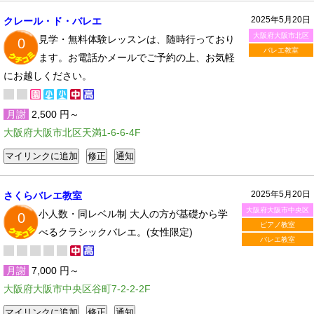
2025年5月20日
クレール・ド・バレエ
大阪府大阪市北区
見学・無料体験レッスンは、随時行っており
0
バレエ教室
ます。お電話かメールでご予約の上、お気軽
にお越しください。
月謝
2,500 円～
大阪府大阪市北区天満1-6-6-4F
2025年5月20日
さくらバレエ教室
大阪府大阪市中央区
小人数・同レベル制 大人の方が基礎から学
0
ピアノ教室
べるクラシックバレエ。(女性限定)
バレエ教室
月謝
7,000 円～
大阪府大阪市中央区谷町7-2-2-2F