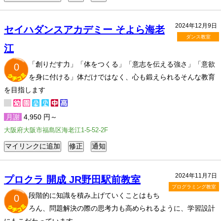
2024年12月9日
セイハダンスアカデミー そよら海老
ダンス教室
江
「創りだす力」「体をつくる」「意志を伝える強さ」「意欲
0
を身に付ける」体だけではなく、心も鍛えられるそんな教育
を目指します
月謝
4,950 円～
大阪府大阪市福島区海老江1-5-52-2F
2024年11月7日
プロクラ 開成 JR野田駅前教室
プログラミング教室
段階的に知識を積み上げていくことはもち
0
ろん、問題解決の際の思考力も高められるように、学習設計