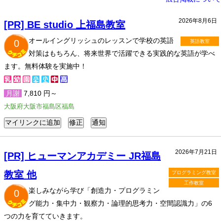
2026年8月6日
[PR] BE studio 上福島教室
オールイングリッシュのレッスンで学校の英語
0
英語教室
対策はもちろん、将来世界で活躍できる実践的な英語が学べ
ます。無料体験を実施中！
月謝
7,810 円～
大阪府大阪市福島区福島
2026年7月21日
[PR] ヒューマンアカデミー JR福島
教室 他
プログラミング教室
工作教室
楽しみながら学び「創造力・プログラミン
0
グ能力・集中力・観察力・論理的思考力・空間認識力」の6
つの力を育てていきます。