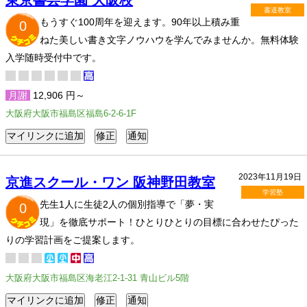
東京書芸学園 大阪校
書道教室
もうすぐ100周年を迎えます。90年以上積み重
0
ねた美しい書き文字ノウハウを学んでみませんか。無料体験
入学随時受付中です。
月謝
12,906 円～
大阪府大阪市福島区福島6-2-6-1F
2023年11月19日
京進スクール・ワン 阪神野田教室
学習塾
先生1人に生徒2人の個別指導で「夢・実
0
現」を徹底サポート！ひとりひとりの目標に合わせたぴった
りの学習計画をご提案します。
大阪府大阪市福島区海老江2-1-31 青山ビル5階