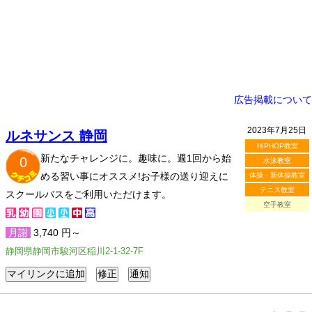
広告掲載について
2023年7月25日
ルネサンス 静岡
HIPHOP教室
新たなチャレンジに。趣味に。週1回から始
0
水泳教室
める習い事にオススメ!お子様の送り迎えに
体操・新体操教室
テニス教室
スクールバスをご利用いただけます。
空手教室
月謝
3,740 円～
静岡県静岡市駿河区稲川2-1-32-7F