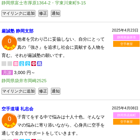
静岡県富士市厚原1364-2・宇東川東町9-15
2025年4月23日
厳誠塾 静岡支部
静岡県袋井市
他者を労わり己に妥協しない、自分にとって
0
空手教室
真の『強さ』を追求し社会に貢献する人物を
育む。それが厳誠塾の願いです。
月謝
3,000 円～
静岡県袋井市岡崎2525
2025年4月08日
空手道場 礼志会
静岡県函南町
子育てをする中で悩みは十人十色。そんなマ
0
空手教室
マの悩みに寄り添いながら、心身共に空手を
通して全力でサポートをしていきます。