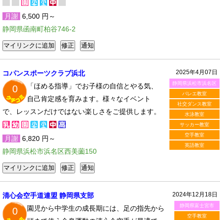
月謝
6,500 円～
静岡県函南町柏谷746-2
2025年4月07日
コパンスポーツクラブ浜北
静岡県浜松市浜名区
「ほめる指導」でお子様の自信とやる気、
0
バレエ教室
自己肯定感を育みます。様々なイベント
社交ダンス教室
で、レッスンだけではない楽しさをご提供します。
水泳教室
サッカー教室
空手教室
月謝
6,820 円～
英語教室
静岡県浜松市浜名区西美薗150
2024年12月18日
清心会空手道連盟 静岡県支部
静岡県富士宮市
園児から中学生の成長期には、足の指先から
0
空手教室