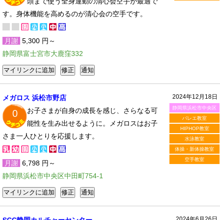
頭まで使う全身運動の清心会空手が最適で
す。身体機能を高めるのが清心会の空手です。
月謝
5,300 円～
静岡県富士宮市大鹿窪332
2024年12月18日
メガロス 浜松市野店
静岡県浜松市中央区
お子さまが自身の成長を感じ、さらなる可
0
バレエ教室
能性を生み出せるように。メガロスはお子
HIPHOP教室
さま一人ひとりを応援します。
水泳教室
体操・新体操教室
空手教室
月謝
6,798 円～
静岡県浜松市中央区中田町754-1
2024年6月26日