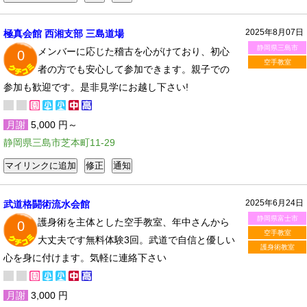
2025年8月07日
極真会館 西湘支部 三島道場
静岡県三島市
メンバーに応じた稽古を心がけており、初心
0
空手教室
者の方でも安心して参加できます。親子での
参加も歓迎です。是非見学にお越し下さい!
月謝
5,000 円～
静岡県三島市芝本町11-29
2025年6月24日
武道格闘術流水会館
静岡県富士市
護身術を主体とした空手教室、年中さんから
0
空手教室
大丈夫です無料体験3回。武道で自信と優しい
護身術教室
心を身に付けます。気軽に連絡下さい
月謝
3,000 円