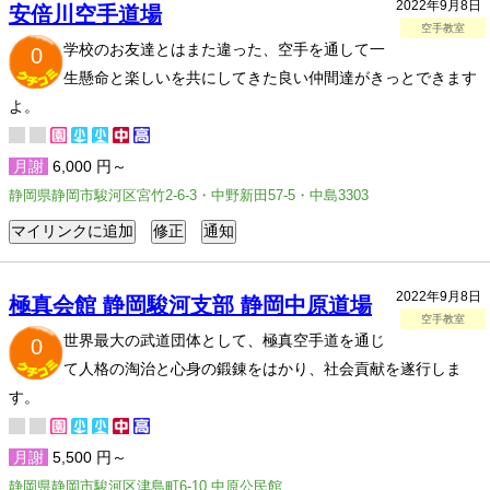
2022年9月8日
安倍川空手道場
空手教室
学校のお友達とはまた違った、空手を通して一
0
生懸命と楽しいを共にしてきた良い仲間達がきっとできます
よ。
月謝
6,000 円～
静岡県静岡市駿河区宮竹2-6-3・中野新田57-5・中島3303
2022年9月8日
極真会館 静岡駿河支部 静岡中原道場
空手教室
世界最大の武道団体として、極真空手道を通じ
0
て人格の淘治と心身の鍛錬をはかり、社会貢献を遂行しま
す。
月謝
5,500 円～
静岡県静岡市駿河区津島町6-10 中原公民館