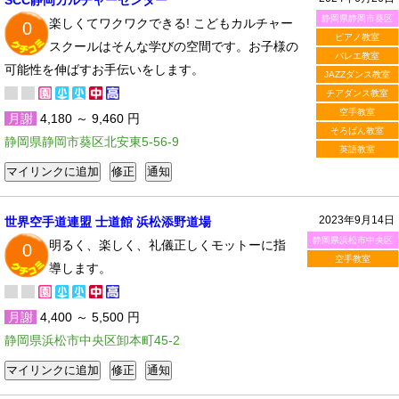
SCC静岡カルチャーセンター
静岡県静岡市葵区
楽しくてワクワクできる! こどもカルチャー
0
ピアノ教室
スクールはそんな学びの空間です。お子様の
バレエ教室
可能性を伸ばすお手伝いをします。
JAZZダンス教室
チアダンス教室
空手教室
月謝
4,180 ～ 9,460 円
そろばん教室
静岡県静岡市葵区北安東5-56-9
英語教室
2023年9月14日
世界空手道連盟 士道館 浜松添野道場
静岡県浜松市中央区
明るく、楽しく、礼儀正しくモットーに指
0
空手教室
導します。
月謝
4,400 ～ 5,500 円
静岡県浜松市中央区卸本町45-2