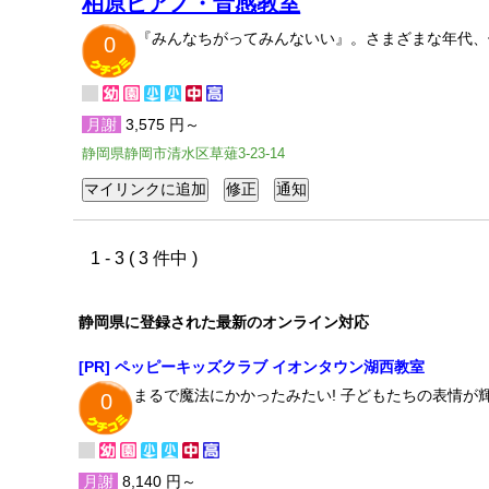
柏原ピアノ・音感教室
『みんなちがってみんないい』。さまざまな年代、
0
月謝
3,575 円～
静岡県静岡市清水区草薙3-23-14
1 - 3 ( 3 件中 )
静岡県に登録された最新のオンライン対応
[PR] ペッピーキッズクラブ イオンタウン湖西教室
まるで魔法にかかったみたい! 子どもたちの表情
0
月謝
8,140 円～