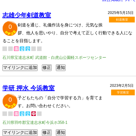
2025年5月15日
志雄少年剣道教室
剣道教室
剣道を通じ、礼儀作法を身につけ、元気な挨
0
拶、他人を思いやり、自分で考えて正しく行動できる人にな
ることを目指します。
石川県宝達志水町 武道館・白虎山公園軽スポーツセンター
2023年2月5日
学研 押水 今浜教室
学習教室
子どもたちの「自分で学習する力」を育てま
0
す。お問い合わせください。
石川県羽咋郡宝達志水町今浜ホ358-1