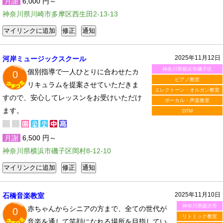
月謝
6,000 円～
神奈川県川崎市多摩区西生田2-13-13
2025年11月12日
河岸ミュージックスクール
神奈川県横浜市磯子区
個別指導で一人ひとりに合わせたカ
0
ピアノ教室
リキュラムを提案させていただきま
エレクトーン・オルガン教室
すので、安心してレッスンをお受けいただけ
ボーカル・声楽教室
ます。
DTM
月謝
6,500 円～
神奈川県横浜市磯子区岡村8-12-10
2025年11月10日
石橋音楽教室
神奈川県藤沢市
赤ちゃんからシニアの方まで、全ての世代が
0
リトミック教室
音楽を通して笑顔になれる場所を目指してい