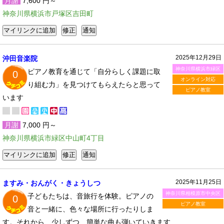
月謝
7,600 円～
神奈川県横浜市戸塚区吉田町
2025年12月29日
沖田音楽院
神奈川県横浜市緑区
ピアノ教育を通じて「自分らしく課題に取
0
オンライン対応
り組む力」を見つけてもらえたらと思って
ピアノ教室
います
月謝
7,000 円～
神奈川県横浜市緑区中山町4丁目
2025年11月25日
ますみ・おんがく・きょうしつ
神奈川県相模原市中央区
子どもたちは、音旅行を体験。ピアノの
0
ピアノ教室
音と一緒に、色々な場所に行ったりしま
す。それから、少しずつ、簡単な曲も弾いていきます