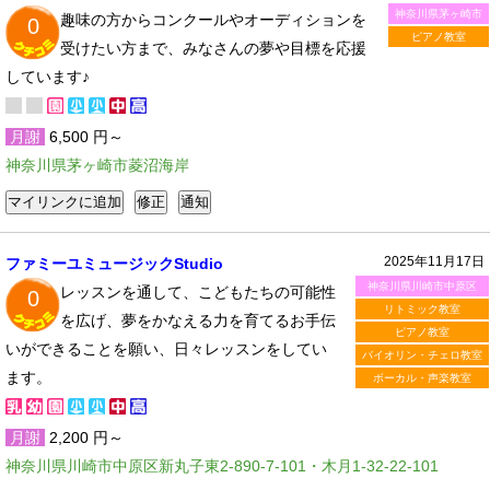
神奈川県茅ヶ崎市
趣味の方からコンクールやオーディションを
0
ピアノ教室
受けたい方まで、みなさんの夢や目標を応援
しています♪
月謝
6,500 円～
神奈川県茅ヶ崎市菱沼海岸
2025年11月17日
ファミーユミュージックStudio
神奈川県川崎市中原区
レッスンを通して、こどもたちの可能性
0
リトミック教室
を広げ、夢をかなえる力を育てるお手伝
ピアノ教室
いができることを願い、日々レッスンをしてい
バイオリン・チェロ教室
ます。
ボーカル・声楽教室
月謝
2,200 円～
神奈川県川崎市中原区新丸子東2-890-7-101・木月1-32-22-101