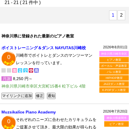
21 - 21 ( 21 件中 )
1
2
神奈川県に登録された最新のピアノ教室
2026年8月01日
ボイストレーニング＆ダンス NAYUTAS川崎校
神奈川県川崎市幸区
川崎市でボイトレとダンスのマンツーマン
0
ピアノ教室
レッスンを行っています。
ボーカル・声楽教室
バレエ教室
月謝
8,250 円～
HIPHOP教室
JAZZダンス教室
神奈川県川崎市幸区大宮町15番4 松下ビル 4階
K-POPダンス教室
2026年7月20日
Muzsikalíce Piano Academy
神奈川県座間市
それぞれのニーズに合わせたカリキュラムを
0
ピアノ教室
ご提案させて頂き、最大限の効果が得られる