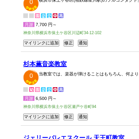
横浜市保土ヶ谷区(相鉄線星川駅)のフルコンタク
0
月謝
7,700 円～
神奈川県横浜市保土ケ谷区川辺町34-12-102
杉本薫音楽教室
当教室では、楽器が弾けることはもちろん、何より
0
月謝
6,500 円～
神奈川県横浜市保土ケ谷区瀬戸ケ谷町94
ジェリーバレエスクール 天王町教室