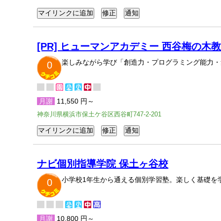
[PR] ヒューマンアカデミー 西谷梅の木
楽しみながら学び「創造力・プログラミング能力・
0
月謝
11,550 円～
神奈川県横浜市保土ケ谷区西谷町747-2-201
ナビ個別指導学院 保土ヶ谷校
小学校1年生から通える個別学習塾。楽しく基礎を
0
月謝
10,800 円～