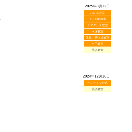
2025年8月12日
バレエ教室
。
HIPHOP教室
チアダンス教室
水泳教室
体操・新体操教室
空手教室
英語教室
2024年12月16日
オンライン対応
英語教室