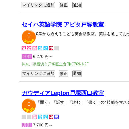
セイハ英語学院 アピタ戸塚教室
0歳から通えるこども英会話教室。英語を通してお
0
月謝
6,270 円～
神奈川県横浜市戸塚区上倉田町769-1-2F
ガウディアLepton戸塚西口教室
「聞く」「話す」「読む」「書く」の4技能をマスター
0
月謝
7,700 円～