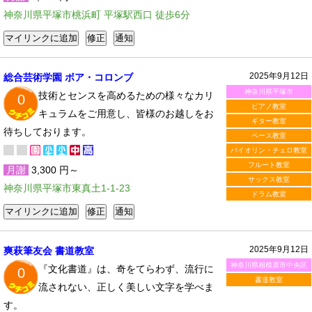
神奈川県平塚市桃浜町 平塚駅西口 徒歩6分
2025年9月12日
総合芸術学園 ボア・コロンブ
神奈川県平塚市
技術とセンスを高めるための様々なカリ
0
ピアノ教室
キュラムをご用意し、皆様のお越しをお
ギター教室
待ちしております。
ベース教室
バイオリン・チェロ教室
フルート教室
月謝
3,300 円～
サックス教室
神奈川県平塚市東真土1-1-23
ドラム教室
2025年9月12日
爽萩筆友会 書道教室
神奈川県相模原市中央区
『文化書道』は、奇をてらわず、流行に
0
書道教室
流されない、正しく美しい文字を学べま
す。