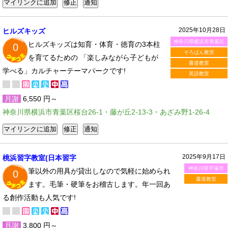
2025年10月28日
ヒルズキッズ
神奈川県横浜市青葉区
ヒルズキッズは知育・体育・徳育の3本柱
0
そろばん教室
を育てるための 「楽しみながら子どもが
書道教室
学べる」カルチャーテーマパークです!
英語教室
月謝
6,550 円～
神奈川県横浜市青葉区桜台26-1・藤が丘2-13-3・あざみ野1-26-4
2025年9月17日
桃浜習字教室(日本習字
神奈川県平塚市
筆以外の用具が貸出しなので気軽に始められ
0
書道教室
ます。毛筆・硬筆をお稽古します。年一回あ
る創作活動も人気です!
月謝
3,800 円～