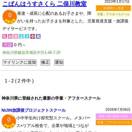
2023年1月17日
こぱんはうすさくら 二俣川教室
発達障がい支援
発達・成長に心配のあるお子さまや、障
0
学童・アフタースクール
がいを持ったお子さまを対象とした、児童発達支援・放課後
デイサービスです。
月謝
0 円～
神奈川県横浜市旭区中沢1-46-7-2F
1 - 2 ( 2 件中 )
神奈川県に登録された最新の学童・アフタースクール
2026年7月06日
NIJIN放課後プロジェクトスクール
神奈川県川崎市中原区
小中学生向け探究型スクール。メタバー
0
学童・アフタースクール
ス×リアル校舎で、企業や地域とつなが