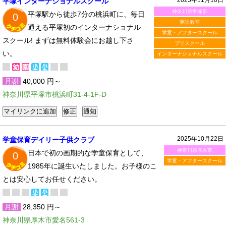
平塚インターナショナルスクール
神奈川県平塚市
平塚駅から徒歩7分の桃浜町に、毎日
0
英語教室
通える平塚初のインターナショナル
学童・アフタースクール
スクール! まずは無料体験会にお越し下さ
プリスクール
い。
インターナショナルスクール
月謝
40,000 円～
神奈川県平塚市桃浜町31-4-1F-D
2025年10月22日
学童保育デイリー子供クラブ
神奈川県厚木市
日本で初の画期的な学童保育として、
0
学童・アフタースクール
1985年に誕生いたしました。お子様のこ
とは安心してお任せください。
月謝
28,350 円～
神奈川県厚木市愛名561-3