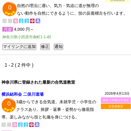
自然の理法に適い、気力・気迫に道が無理の
0
ない動作を自然にできるように、技の反復稽古を行います。
月謝
4,000 円～
神奈川県小田原市南町1-1-40
1 - 2 ( 2 件中 )
神奈川県に登録された最新の合気道教室
2026年4月13日
横浜結和会 二俣川道場
神奈川県横浜市旭区
3歳からできる合気道。未就学児・小学生の
0
合気道教室
クラスあり。挨拶・返事・姿勢から徹底指
導。楽しみながら技と礼儀を身につける。