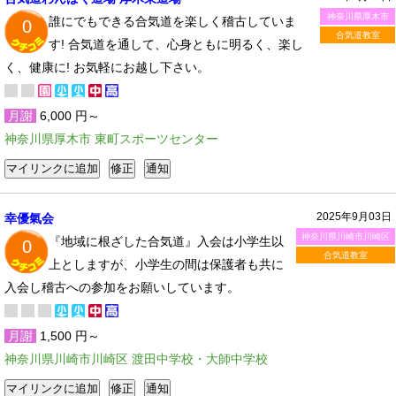
神奈川県厚木市
誰にでもできる合気道を楽しく稽古していま
0
合気道教室
す! 合気道を通して、心身ともに明るく、楽し
く、健康に! お気軽にお越し下さい。
月謝
6,000 円～
神奈川県厚木市 東町スポーツセンター
2025年9月03日
幸優氣会
神奈川県川崎市川崎区
『地域に根ざした合気道』入会は小学生以
0
合気道教室
上としますが、小学生の間は保護者も共に
入会し稽古への参加をお願いしています。
月謝
1,500 円～
神奈川県川崎市川崎区 渡田中学校・大師中学校