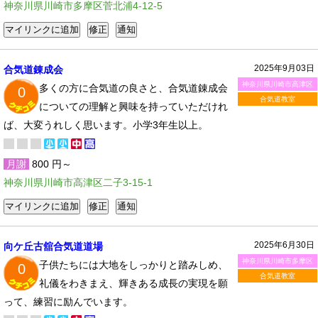
神奈川県川崎市多摩区菅北浦4-12-5
2025年9月03日
合気道錬成会
神奈川県川崎市高津区
多くの方に合気道の良さと、合気道錬成会
0
合気道教室
についての理解と興味を持っていただけれ
ば、大変うれしく思います。小学3年生以上。
月謝
800 円～
神奈川県川崎市高津区二子3-15-1
2025年6月30日
向ケ丘古舘合気道道場
神奈川県川崎市多摩区
子供たちには大地をしっかりと踏みしめ、
0
合気道教室
礼儀をわきまえ、輝きある成長の実現を願
って、練習に励んでいます。