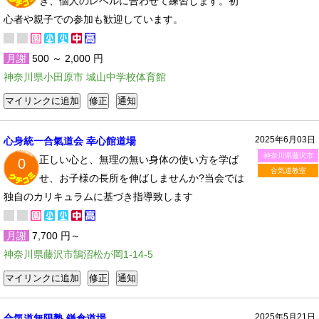
き、個人のレベルに合わせて練習します。初
心者や親子での参加も歓迎しています。
月謝
500 ～ 2,000 円
神奈川県小田原市 城山中学校体育館
2025年6月03日
心身統一合氣道会 幸心館道場
神奈川県藤沢市
正しい心と、無理の無い身体の使い方を学ば
0
合気道教室
せ、お子様の長所を伸ばしませんか?当会では
独自のカリキュラムに基づき指導致します
月謝
7,700 円～
神奈川県藤沢市鵠沼松が岡1-14-5
2025年5月21日
合気道無限塾 鎌倉道場