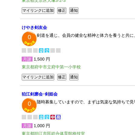
東京都文京区大塚3-2-3
けやき剣友会
剣道を通じ、会員の健全な精神と体力を養うと共に
0
月謝
1,500 円
東京都府中市立府中第一小学校
狛江剣磨会･剣姫会
随時募集していますので、まずは気楽な気持ちで見学
0
月謝
1,000 円
東京都狛江市民総合体育館格技室