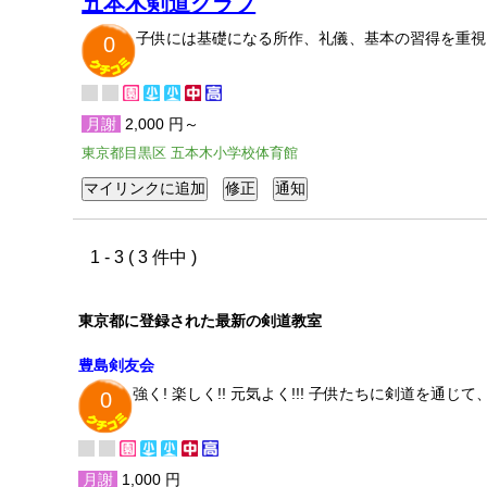
五本木剣道クラブ
子供には基礎になる所作、礼儀、基本の習得を重視し
0
月謝
2,000 円～
東京都目黒区 五本木小学校体育館
1 - 3 ( 3 件中 )
東京都に登録された最新の剣道教室
豊島剣友会
強く! 楽しく!! 元気よく!!! 子供たちに剣道を
0
月謝
1,000 円