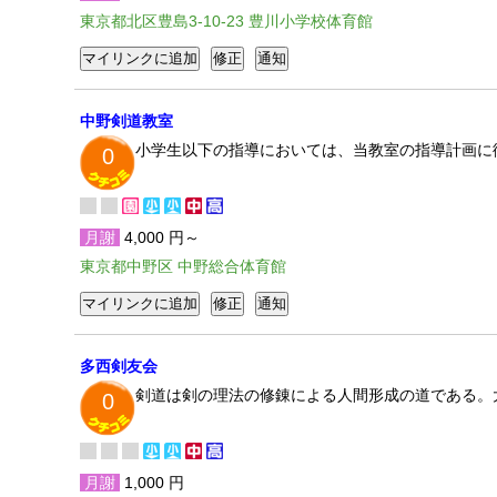
東京都北区豊島3-10-23 豊川小学校体育館
中野剣道教室
小学生以下の指導においては、当教室の指導計画に
0
月謝
4,000 円～
東京都中野区 中野総合体育館
多西剣友会
剣道は剣の理法の修錬による人間形成の道である。
0
月謝
1,000 円