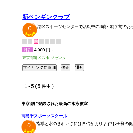
新ペンギンクラブ
港区スポーツセンターで活動中の3歳～就学前のお
0
月謝
4,000 円～
東京都港区スポ-ツセンタ-
1 - 5 ( 5 件中 )
東京都に登録された最新の水泳教室
高島平スポーツスクール
指導と水のきれいさには自信があります!お子様の
0