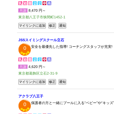
月謝
8,470 円～
東京都八王子市狭間町1452-1
JSSスイミングスクール立石
安全を最優先した指導! コーチングスタッフが充実! 
0
月謝
4,620 円～
東京都葛飾区立石2-31-9
アクラブ八王子
保護者の方と一緒にプールに入る“ベビー”や“キッ
0