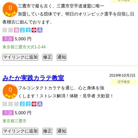
三鷹市で最も古く、三鷹市空手道連盟に唯一
0
加盟している団体です。明日のオリンピック選手を目指し日
夜稽古に励んでおります。
月謝
5,000 円
東京都三鷹市大沢1-2-44
2019年10月2日
みたか実践カラテ教室
空手教室
フルコンタクトカラテを通じ、心と身体を強
0
くします！ストレス解消！体験・見学者 大歓迎！
月謝
5,000 円
東京都三鷹市