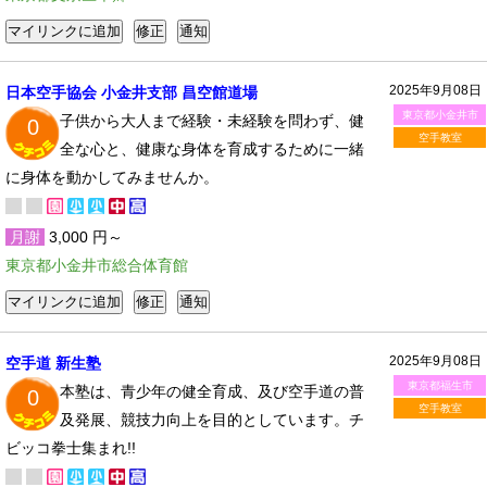
2025年9月08日
日本空手協会 小金井支部 昌空館道場
東京都小金井市
子供から大人まで経験・未経験を問わず、健
0
空手教室
全な心と、健康な身体を育成するために一緒
に身体を動かしてみませんか。
月謝
3,000 円～
東京都小金井市総合体育館
2025年9月08日
空手道 新生塾
東京都福生市
本塾は、青少年の健全育成、及び空手道の普
0
空手教室
及発展、競技力向上を目的としています。チ
ビッコ拳士集まれ!!