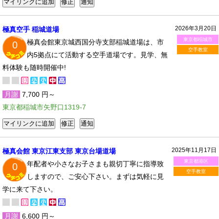
2026年3月20日
極真空手 稲城道場
東京都稲城市
極真会館東京城西国分寺支部稲城道場は、市
0
空手教室
内5拠点にて活動する空手道場です。見学、無
料体験も随時開催中!
月謝
7,700 円～
東京都稲城市矢野口1319-7
2025年11月17日
極真会館 東京江東支部 東京台場道場
東京都港区
年配者や小さなお子さまも親切丁寧に指導致
0
空手教室
しますので、ご安心下さい。まずは気軽に見
学に来て下さい。
月謝
6,600 円～