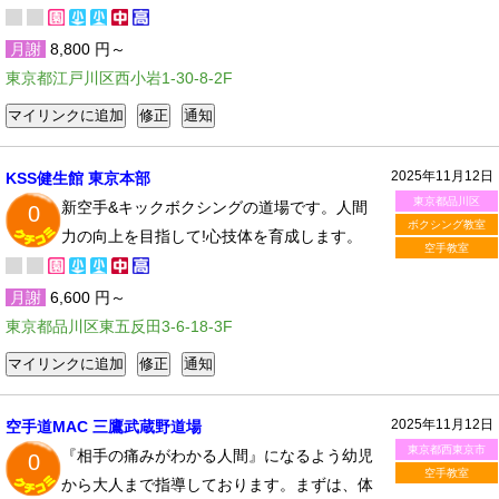
月謝
8,800 円～
東京都江戸川区西小岩1-30-8-2F
2025年11月12日
KSS健生館 東京本部
東京都品川区
新空手&キックボクシングの道場です。人間
0
ボクシング教室
力の向上を目指して!心技体を育成します。
空手教室
月謝
6,600 円～
東京都品川区東五反田3-6-18-3F
2025年11月12日
空手道MAC 三鷹武蔵野道場
東京都西東京市
『相手の痛みがわかる人間』になるよう幼児
0
空手教室
から大人まで指導しております。まずは、体