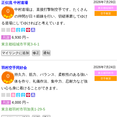
2026年7月29日
正伝流 中村道場
東京都稲城市
中村道場は、直接打撃制空手です。たくさん
0
空手教室
の仲間が日々鍛錬を行い、切磋琢磨してゆけ
る道場にしてゆければと考えています。
月謝
6,930 円～
東京都稲城市平尾3-6-1
2026年7月24日
羽村空手同好会
東京都羽村市
持久力、筋力、バランス、柔軟性のある強い
0
空手教室
体を作り、礼儀作法、集中力、忍耐力など強
い心も身に着けることができます。
月謝
4,000 円～
東京都羽村市羽加美1-29-5