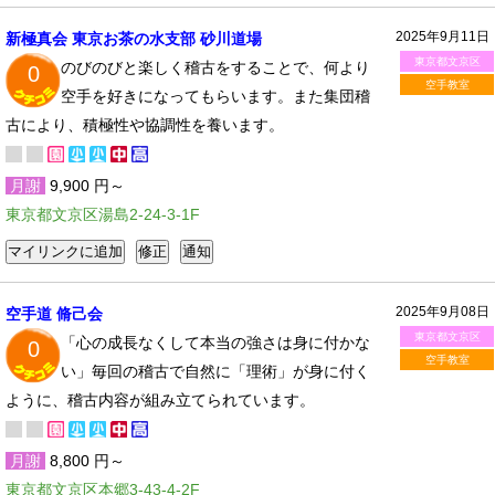
2025年9月11日
新極真会 東京お茶の水支部 砂川道場
東京都文京区
のびのびと楽しく稽古をすることで、何より
0
空手教室
空手を好きになってもらいます。また集団稽
古により、積極性や協調性を養います。
月謝
9,900 円～
東京都文京区湯島2-24-3-1F
2025年9月08日
空手道 脩己会
東京都文京区
「心の成長なくして本当の強さは身に付かな
0
空手教室
い」毎回の稽古で自然に「理術」が身に付く
ように、稽古内容が組み立てられています。
月謝
8,800 円～
東京都文京区本郷3-43-4-2F