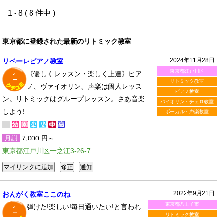
1 - 8 ( 8 件中 )
東京都に登録された最新のリトミック教室
2024年11月28日
リベーレピアノ教室
東京都江戸川区
《優しくレッスン・楽しく上達》ピア
1
リトミック教室
ノ、ヴァイオリン、声楽は個人レッス
ピアノ教室
ン。リトミックはグループレッスン。さあ音楽
バイオリン・チェロ教室
しよう!
ボーカル・声楽教室
月謝
7,000 円～
東京都江戸川区一之江3-26-7
2022年9月21日
おんがく教室ここのね
東京都八王子市
弾けた!楽しい!毎日通いたい!と言われ
1
リトミック教室