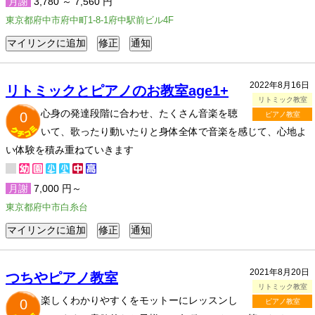
月謝
3,780 ～ 7,560 円
東京都府中市府中町1-8-1府中駅前ビル4F
2022年8月16日
リトミックとピアノのお教室age1+
リトミック教室
心身の発達段階に合わせ、たくさん音楽を聴
0
ピアノ教室
いて、歌ったり動いたりと身体全体で音楽を感じて、心地よ
い体験を積み重ねていきます
月謝
7,000 円～
東京都府中市白糸台
2021年8月20日
つちやピアノ教室
リトミック教室
楽しくわかりやすくをモットーにレッスンし
0
ピアノ教室