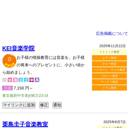
広告掲載について
2025年11月12日
KEI音楽学院
リトミック教室
お子様の情操教育には音楽を。お子様
0
ピアノ教室
ギター教室
の将来へのプレゼントに、小さい頃か
バイオリン・チェロ教室
ら始めましょう。
フルート教室
サックス教室
月謝
7,150 円～
ドラム教室
東京都府中市美好町3-23-14
2025年8月7日
栗島圭子音楽教室
リトミック教室