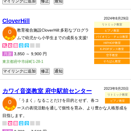
2024年8月29日
CloverHill
リトミック教室
教育複合施設CloverHill:多彩なプログラ
0
ピアノ教室
バイオリン・チェロ教室
ムで幼児から小学生までの成長を支援!
HIPHOP教室
K-POPダンス教室
月謝
3,850 ～ 9,900 円
空手教室
東京都府中市緑町1-28-1
そろばん教室
2023年9月20日
カワイ音楽教室 府中駅前センター
リトミック教室
「うまく」なることだけを目的とせず、各コ
0
ピアノ教室
ースの表現活動を通して個性を育み、より豊かな人格形成を
目指します。