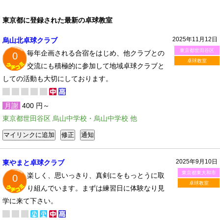
東京都に登録された最新の卓球教室
2025年11月12日
烏山北卓球クラブ
東京都世田谷区
毎年企画される合宿をはじめ、他クラブとの
0
卓球教室
交流にも積極的に参加して地域卓球クラブと
しての活動も大切にしております。
月謝
400 円～
東京都世田谷区 烏山中学校・烏山中学校 他
2025年9月10日
東やまと卓球クラブ
東京都東大和市
楽しく、思いっきり、真剣にをもっとうに取
0
卓球教室
り組んでいます。まずは練習日に体験なり見
学に来て下さい。