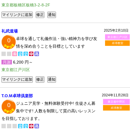
東京都板橋区板橋3-2-8-2F
2025年2月10日
礼武道場
東京都江戸川区
卓球を通して礼儀作法・強い精神力を学び友
0
卓球教室
情を深め合うことを目標としています
月謝
6,200 円～
東京都江戸川区
2024年11月28日
T.O.M卓球倶楽部
東京都中野区
ジュニア見学・無料体験受付中! 生徒さん募
0
卓球教室
集中です! 人数を制限して質の高いレッスン
を目指しております。