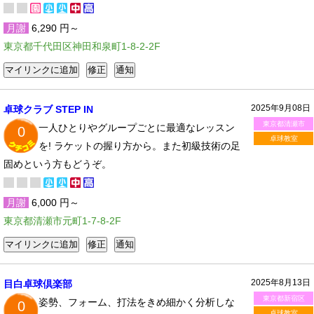
月謝
6,290 円～
東京都千代田区神田和泉町1-8-2-2F
2025年9月08日
卓球クラブ STEP IN
東京都清瀬市
一人ひとりやグループごとに最適なレッスン
0
卓球教室
を! ラケットの握り方から。また初級技術の足
固めという方もどうぞ。
月謝
6,000 円～
東京都清瀬市元町1-7-8-2F
2025年8月13日
目白卓球倶楽部
東京都新宿区
姿勢、フォーム、打法をきめ細かく分析しな
0
卓球教室