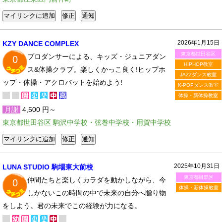
2026年1月15日
KZY DANCE COMPLEX
東京都世田谷区
プロダンサーによる、キッズ・ジュニアダン
0
HIPHOP教室
ス&体操クラブ。楽しくかっこ良く!ヒップホ
JAZZダンス教室
ップ・体操・アクロバットを始めよう!
K-POPダンス教室
体操・新体操教室
月謝
4,500 円～
東京都世田谷区 駒沢中学校・弦巻中学校・用賀中学校
2025年10月31日
LUNA STUDIO 駒場東大前校
東京都目黒区
仲間たちと楽しくカラダを動かしながら、今
0
体操・新体操教室
しかないこの時間の中で未来の自分へ贈り物
をしよう。君の未来でこの経験が力になる。