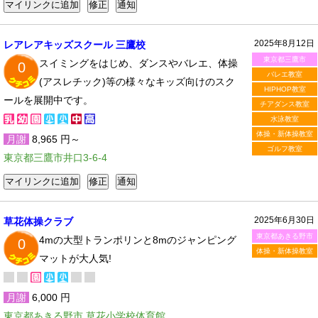
2025年8月12日
レアレアキッズスクール 三鷹校
東京都三鷹市
スイミングをはじめ、ダンスやバレエ、体操
0
バレエ教室
(アスレチック)等の様々なキッズ向けのスク
HIPHOP教室
ールを展開中です。
チアダンス教室
水泳教室
体操・新体操教室
月謝
8,965 円～
ゴルフ教室
東京都三鷹市井口3-6-4
2025年6月30日
草花体操クラブ
東京都あきる野市
4mの大型トランポリンと8mのジャンピング
0
体操・新体操教室
マットが大人気!
月謝
6,000 円
東京都あきる野市 草花小学校体育館