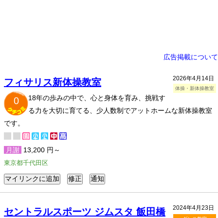
広告掲載について
2026年4月14日
フィサリス新体操教室
体操・新体操教室
18年の歩みの中で、心と身体を育み、挑戦す
0
る力を大切に育てる、少人数制でアットホームな新体操教室
です。
月謝
13,200 円～
東京都千代田区
2024年4月23日
セントラルスポーツ ジムスタ 飯田橋