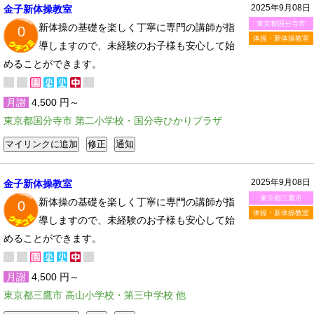
2025年9月08日
金子新体操教室
東京都国分寺市
新体操の基礎を楽しく丁寧に専門の講師が指
0
体操・新体操教室
導しますので、未経験のお子様も安心して始
めることができます。
月謝
4,500 円～
東京都国分寺市 第二小学校・国分寺ひかりプラザ
2025年9月08日
金子新体操教室
東京都三鷹市
新体操の基礎を楽しく丁寧に専門の講師が指
0
体操・新体操教室
導しますので、未経験のお子様も安心して始
めることができます。
月謝
4,500 円～
東京都三鷹市 高山小学校・第三中学校 他