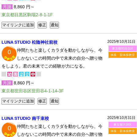
月謝
8,860 円～
東京都目黒区駒場2-8-1-1F
2025年10月31日
LUNA STUDIO 松陰神社前校
東京都世田谷区
仲間たちと楽しくカラダを動かしながら、今
0
体操・新体操教室
しかないこの時間の中で未来の自分へ贈り物
をしよう。君の未来でこの経験が力になる。
月謝
8,860 円～
東京都世田谷区世田谷4-1-14-3F
2025年10月31日
LUNA STUDIO 南千束校
東京都大田区
仲間たちと楽しくカラダを動かしながら、今
0
体操・新体操教室
しかないこの時間の中で未来の自分へ贈り物