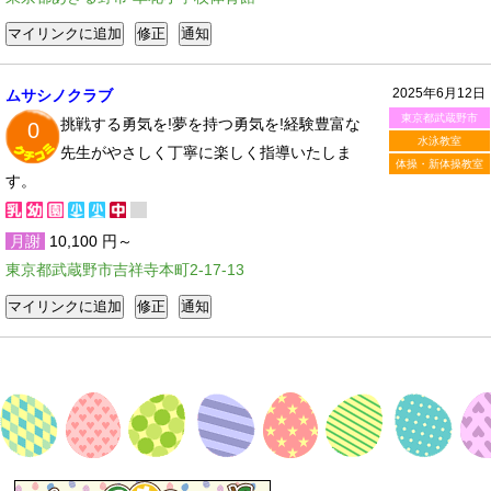
2025年6月12日
ムサシノクラブ
東京都武蔵野市
挑戦する勇気を!夢を持つ勇気を!経験豊富な
0
水泳教室
先生がやさしく丁寧に楽しく指導いたしま
体操・新体操教室
す。
月謝
10,100 円～
東京都武蔵野市吉祥寺本町2-17-13