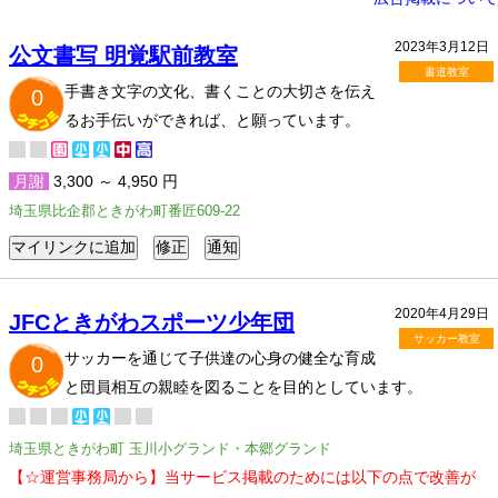
2023年3月12日
公文書写 明覚駅前教室
書道教室
手書き文字の文化、書くことの大切さを伝え
0
るお手伝いができれば、と願っています。
月謝
3,300 ～ 4,950 円
埼玉県比企郡ときがわ町番匠609-22
2020年4月29日
JFCときがわスポーツ少年団
サッカー教室
サッカーを通じて子供達の心身の健全な育成
0
と団員相互の親睦を図ることを目的としています。
埼玉県ときがわ町 玉川小グランド・本郷グランド
【☆運営事務局から】当サービス掲載のためには以下の点で改善が