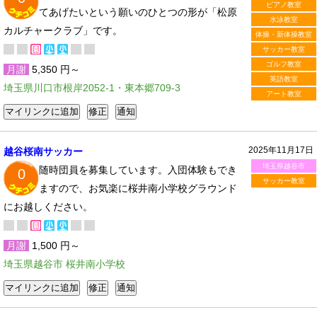
ピアノ教室
てあげたいという願いのひとつの形が「松原
水泳教室
カルチャークラブ」です。
体操・新体操教室
サッカー教室
ゴルフ教室
月謝
5,350 円～
英語教室
埼玉県川口市根岸2052-1・東本郷709-3
アート教室
2025年11月17日
越谷桜南サッカー
埼玉県越谷市
随時団員を募集しています。入団体験もでき
0
サッカー教室
ますので、お気楽に桜井南小学校グラウンド
にお越しください。
月謝
1,500 円～
埼玉県越谷市 桜井南小学校