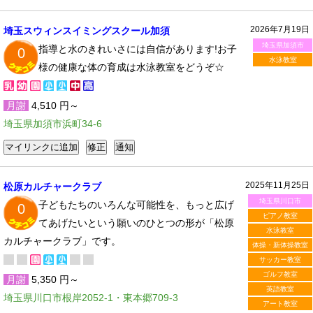
2026年7月19日
埼玉スウィンスイミングスクール加須
埼玉県加須市
指導と水のきれいさには自信があります!お子
0
水泳教室
様の健康な体の育成は水泳教室をどうぞ☆
月謝
4,510 円～
埼玉県加須市浜町34-6
2025年11月25日
松原カルチャークラブ
埼玉県川口市
子どもたちのいろんな可能性を、もっと広げ
0
ピアノ教室
てあげたいという願いのひとつの形が「松原
水泳教室
カルチャークラブ」です。
体操・新体操教室
サッカー教室
ゴルフ教室
月謝
5,350 円～
英語教室
埼玉県川口市根岸2052-1・東本郷709-3
アート教室