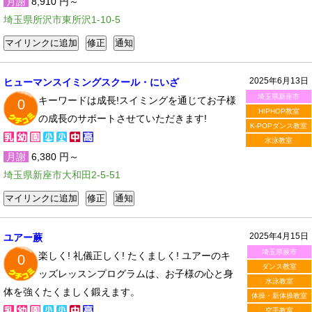
月謝
8,910 円～
埼玉県所沢市東所沢1-10-5
2025年6月13日
ヒューマンスイミングスクール・にいざ
埼玉県新座市
キーワードは成長!スイミングを通じてお子様
0
HIPHOP教室
の成長のサポートさせていただきます!
K-POPダンス教室
水泳教室
月謝
6,380 円～
埼玉県新座市大和田2-5-51
2025年4月15日
ユアー蕨
埼玉県蕨市
楽しく! 礼儀正しく! たくましく! ユアーのキ
0
ダンス教室
ッズレッスンプログラムは、お子様の心と身
水泳教室
体を強くたくましく鍛えます。
体操・新体操教室
空手教室