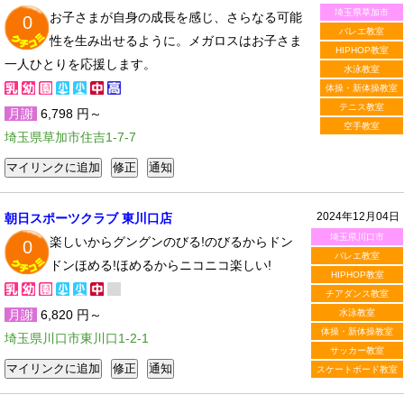
埼玉県草加市
お子さまが自身の成長を感じ、さらなる可能
0
バレエ教室
性を生み出せるように。メガロスはお子さま
HIPHOP教室
一人ひとりを応援します。
水泳教室
体操・新体操教室
テニス教室
月謝
6,798 円～
空手教室
埼玉県草加市住吉1-7-7
2024年12月04日
朝日スポーツクラブ 東川口店
埼玉県川口市
楽しいからグングンのびる!のびるからドン
0
バレエ教室
ドンほめる!ほめるからニコニコ楽しい!
HIPHOP教室
チアダンス教室
月謝
6,820 円～
水泳教室
体操・新体操教室
埼玉県川口市東川口1-2-1
サッカー教室
スケートボード教室