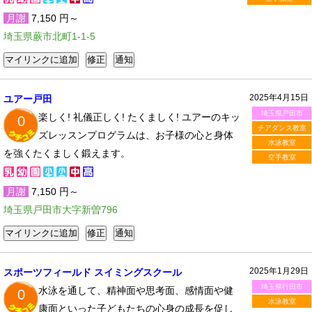
月謝
7,150 円～
埼玉県蕨市北町1-1-5
2025年4月15日
ユアー戸田
埼玉県戸田市
楽しく! 礼儀正しく! たくましく! ユアーのキッ
0
チアダンス教室
ズレッスンプログラムは、お子様の心と身体
水泳教室
を強くたくましく鍛えます。
空手教室
月謝
7,150 円～
埼玉県戸田市大字新曽796
2025年1月29日
スポーツフィールド スイミングスクール
埼玉県行田市
水泳を通して、精神面や思考面、感情面や健
0
水泳教室
康面といった子どもたちの心身の成長を促し