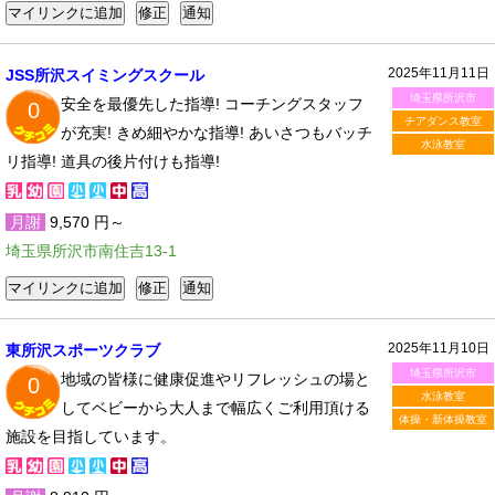
2025年11月11日
JSS所沢スイミングスクール
埼玉県所沢市
安全を最優先した指導! コーチングスタッフ
0
チアダンス教室
が充実! きめ細やかな指導! あいさつもバッチ
水泳教室
リ指導! 道具の後片付けも指導!
月謝
9,570 円～
埼玉県所沢市南住吉13-1
2025年11月10日
東所沢スポーツクラブ
埼玉県所沢市
地域の皆様に健康促進やリフレッシュの場と
0
水泳教室
してベビーから大人まで幅広くご利用頂ける
体操・新体操教室
施設を目指しています。