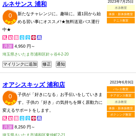
2023年7月25日
ルネサンス 浦和
水泳教室
新たなチャレンジに。趣味に。週1回から始
0
体操・新体操教室
テニス教室
める習い事にオススメ!★無料送迎バス運行
中★
月謝
4,950 円～
埼玉県さいたま市浦和区針ヶ谷4-2-20
2023年6月9日
オアシスキッズ 浦和店
バレエ教室
子供が「好きになる」お手伝いをしていきま
0
チアダンス教室
す。子供の「好き」の気持ちを輝く原動力に
水泳教室
体操・新体操教室
変えるサポートをします。
ボクシング教室
月謝
8,250 円～
埼玉県さいたま市浦和区東仲町2-21