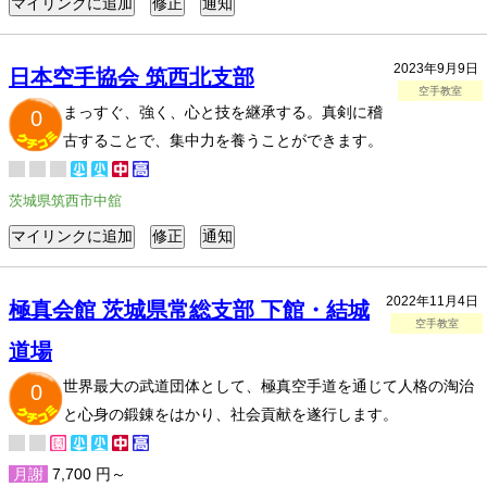
2023年9月9日
日本空手協会 筑西北支部
空手教室
まっすぐ、強く、心と技を継承する。真剣に稽
0
古することで、集中力を養うことができます。
茨城県筑西市中舘
2022年11月4日
極真会館 茨城県常総支部 下館・結城
空手教室
道場
世界最大の武道団体として、極真空手道を通じて人格の淘治
0
と心身の鍛錬をはかり、社会貢献を遂行します。
月謝
7,700 円～