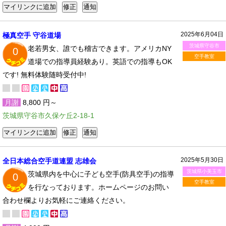
2025年6月04日
極真空手 守谷道場
茨城県守谷市
老若男女、誰でも稽古できます。アメリカNY
0
空手教室
道場での指導員経験あり。英語での指導もOK
です! 無料体験随時受付中!
月謝
8,800 円～
茨城県守谷市久保ケ丘2-18-1
2025年5月30日
全日本総合空手道連盟 志雄会
茨城県小美玉市
茨城県内を中心に子ども空手(防具空手)の指導
0
空手教室
を行なっております。ホームページのお問い
合わせ欄よりお気軽にご連絡ください。