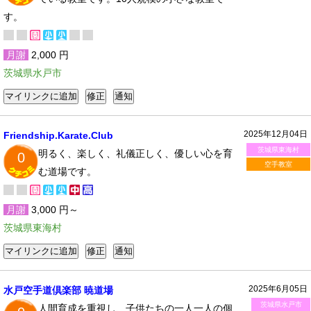
す。
月謝
2,000 円
茨城県水戸市
2025年12月04日
Friendship.Karate.Club
茨城県東海村
明るく、楽しく、礼儀正しく、優しい心を育
0
空手教室
む道場です。
月謝
3,000 円～
茨城県東海村
2025年6月05日
水戸空手道倶楽部 暁道場
茨城県水戸市
人間育成を重視し、子供たちの一人一人の個