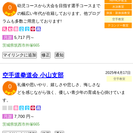
HIPHOP教室
幼児コースから大会を目指す選手コースまで
0
水泳教室
の幅広い年代が在籍しております。他プログ
体操・新体操教室
空手教室
ラムも多数ご用意しております!
テコンドー教室
月謝
5,717 円～
茨城県筑西市外塚665
2025年4月17日
空手道拳道会 小山支部
空手教室
礼儀や思いやり、嬉しさや悲しさ、悔しさな
0
どを感じながら強く、優しい青少年の育成を心掛けていま
す。
月謝
7,700 円～
茨城県筑西市外塚665