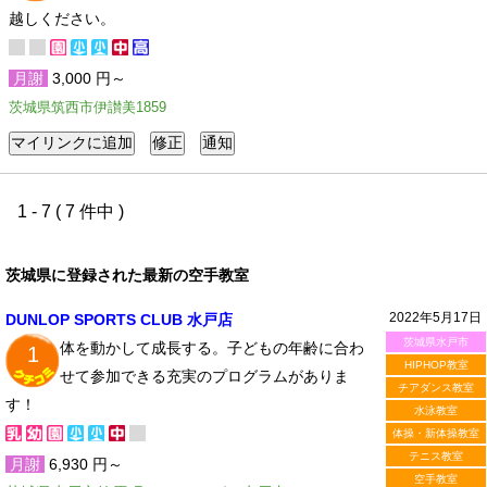
越しください。
月謝
3,000 円～
茨城県筑西市伊讃美1859
1 - 7 ( 7 件中 )
茨城県に登録された最新の空手教室
2022年5月17日
DUNLOP SPORTS CLUB 水戸店
茨城県水戸市
体を動かして成長する。子どもの年齢に合わ
1
HIPHOP教室
せて参加できる充実のプログラムがありま
チアダンス教室
す！
水泳教室
体操・新体操教室
テニス教室
月謝
6,930 円～
空手教室