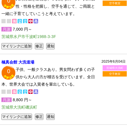
0
空手教室
性・性格を把握し、空手を通じて、ご両親と
一緒に子育てしていこうと考えています。
月謝
7,000 円～
茨城県水戸市千波町1988-3-3F
2025年6月04日
極真会館 大洗道場
茨城県大洗町
子供、一般クラスあり。男女問わず多くの子
0
空手教室
供から大人の方が稽古を受けています。全日
本、世界大会では入賞者を輩出している。
月謝
8,800 円～
茨城県大洗町磯浜町