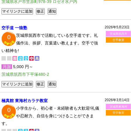
茨城県水戸市笠原町978-39 ロゼオ水戸内
2026年5月23日
空手道 一狼塾
茨城県筑西市
茨城県筑西市で活動している空手道です。礼
0
空手教室
儀作法、挨拶、言葉遣い教えます。空手で強
い精神を!
月謝
5,000 円～
茨城県筑西市下平塚480-2
2026年3月14日
極真館 東海村カラテ教室
茨城県東海村
小学生から、初心者・未経験者も大歓迎!礼儀
0
空手教室
や忍耐力、自信を身につけることができま
す。