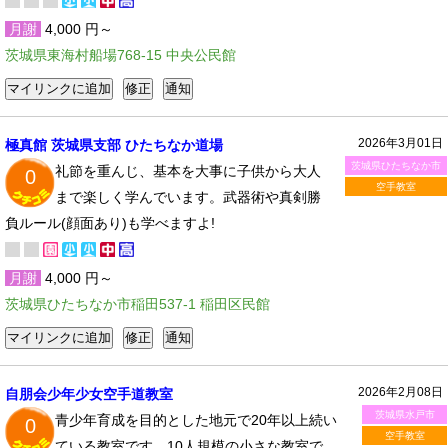
月謝
4,000 円～
茨城県東海村船場768-15 中央公民館
2026年3月01日
極真館 茨城県支部 ひたちなか道場
茨城県ひたちなか市
礼節を重んじ、基本を大事に子供から大人
0
空手教室
まで楽しく学んでいます。武器術や真剣勝
負ルール(顔面あり)も学べますよ!
月謝
4,000 円～
茨城県ひたちなか市稲田537-1 稲田区民館
2026年2月08日
自朋会少年少女空手道教室
茨城県水戸市
青少年育成を目的とした地元で20年以上続い
0
空手教室
ている教室です。10人規模の小さな教室で