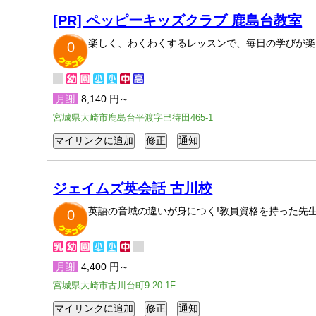
[PR] ペッピーキッズクラブ 鹿島台教室
楽しく、わくわくするレッスンで、毎日の学びが楽
0
月謝
8,140 円～
宮城県大崎市鹿島台平渡字巳待田465-1
ジェイムズ英会話 古川校
英語の音域の違いが身につく!教員資格を持った先
0
月謝
4,400 円～
宮城県大崎市古川台町9-20-1F