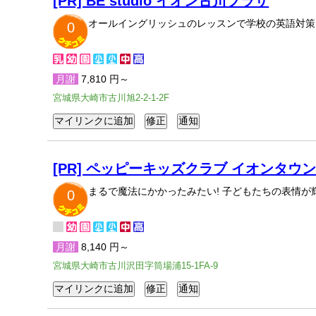
[PR] BE studio イオン古川プラザ
オールイングリッシュのレッスンで学校の英語対策
0
月謝
7,810 円～
宮城県大崎市古川旭2-2-1-2F
[PR] ペッピーキッズクラブ イオンタウ
まるで魔法にかかったみたい! 子どもたちの表情
0
月謝
8,140 円～
宮城県大崎市古川沢田字筒場浦15-1FA-9