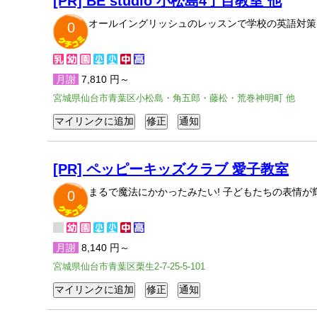
[PR] BE studio 小松島4丁目教室 他
オールイングリッシュのレッスンで学校の英語対策
0
月謝
7,810 円～
宮城県仙台市青葉区小松島・角五郎・藤松・荒巻神明町 他
[PR] ペッピーキッズクラブ 愛子教室
まるで魔法にかかったみたい! 子どもたちの表情
0
月謝
8,140 円～
宮城県仙台市青葉区栗生2-7-25-5-101