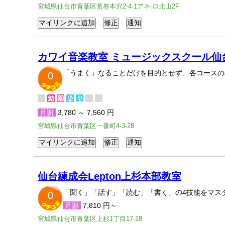
宮城県仙台市青葉区荒巻本沢2-4-1アネ-ロ北山2F
カワイ音楽教室 ミュージックスクール仙
「うまく」なることだけを目的とせず、各コースの
0
月謝
3,780 ～ 7,560 円
宮城県仙台市青葉区一番町4-3-28
仙台練成会Lepton上杉本部教室
「聞く」「話す」「読む」「書く」の4技能をマスタ
0
月謝
7,810 円～
宮城県仙台市青葉区上杉1丁目17-18