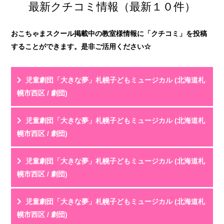
最新クチコミ情報（最新１０件）
おこちゃまスクール掲載中の教室様情報に「クチコミ」を投稿
することができます。是非ご活用ください☆
児童劇団「大きな夢」札幌子どもミュージカル (北海道札
幌市西区 / 劇団)
投稿名
利用年齢
児童劇団「大きな夢」札幌子どもミュージカル (北海道札
評 価
★★★★★
幌市西区 / 劇団)
教室HPを見る
クチコミを見る
年中の時に公演を観てから、YouTubeでいつも観ていま
投稿名
利用年齢
児童劇団「大きな夢」札幌子どもミュージカル (北海道札
した。幼稚園の発表会で人前に出るドキドキと楽しさ...
評 価
★★★★★
幌市西区 / 劇団)
教室HPを見る
クチコミを見る
元々歌やダンスが大好きだった子どもが、「もっとやっ
投稿名
利用年齢
児童劇団「大きな夢」札幌子どもミュージカル (北海道札
てみたい！」という気持ちで入団しました。毎週「...
評 価
★★★★★
幌市西区 / 劇団)
教室HPを見る
クチコミを見る