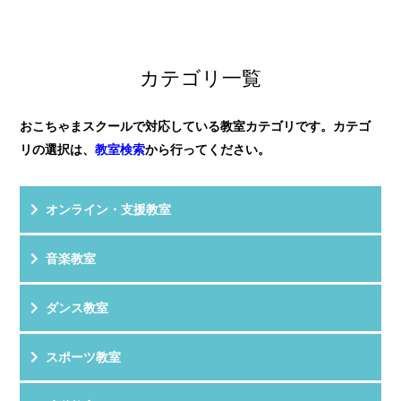
ここは「子供に習わせる」だけでなく、大人も一緒に空
評 価
★★★★★
手...
教室HPを見る
クチコミを見る
子供がリトミックからお世話になり、今はピアノを習っ
カテゴリ一覧
ています。
年長さんからだったので、リトミ...
おこちゃまスクールで対応している教室カテゴリです。カテゴ
リの選択は、
教室検索
から行ってください。
オンライン・支援教室
音楽教室
ダンス教室
スポーツ教室