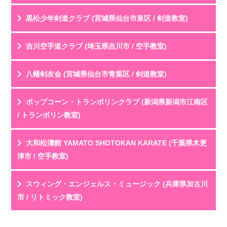
メンバーの父兄です。１年かけて稽古を重ねた年１度の
投稿名
利用年齢
黒松少年剣道クラブ (宮城県仙台市泉区 / 剣道教室)
公演。プロがサポートする照明、音響、舞台で設ら...
評 価
★★★★☆
教室HPを見る
クチコミを見る
投稿名
利用年齢
吉川空手道クラブ (埼玉県吉川市 / 空手教室)
劇団員の父母として活動を見守っています。最初は人前
評 価
★★★★★
で話すことも苦手だった子どもが、稽古を重ねる中...
教室HPを見る
クチコミを見る
投稿名
利用年齢
八幡剣友会 (宮城県仙台市青葉区 / 剣道教室)
剣道は厳しいイメージがあったけど、先生が凄く優しい
評 価
★★★★★
ので、子供も懐いていて安心できる。
教室HPを見る
クチコミを見る
投稿名
利用年齢
ポップコーン・トランポリンクラブ (新潟県新潟市江南区
子供同...
体験に参加させて頂きました。
評 価
★★★★★
/ トランポリン教室)
若い先生が丁寧に教えており、
教室HPを見る
クチコミを見る
挨拶や礼儀を最初に教えても...
初級、中級、上級と別れていて自分にあった実力で練習
投稿名
利用年齢
大和松濤館 YAMATO SHOTOKAN KARATE (千葉県木更
ができます。小3、4生から試合にでは初め、自主的...
評 価
★★★★★
津市 / 空手教室)
教室HPを見る
クチコミを見る
子供は嬉しい時自然に跳びはねます。やりたいスポーツ
投稿名
利用年齢
スウィング・エンジェルス・ミュージック (兵庫県加古川
が特にないけど体を動かすことが好きな子、運動が...
評 価
★★★★★
市 / リトミック教室)
教室HPを見る
クチコミを見る
8歳の息子が4年間お世話になっています。
投稿名
利用年齢