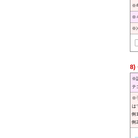
※
※
※
8
※
テ
※
は
例
例