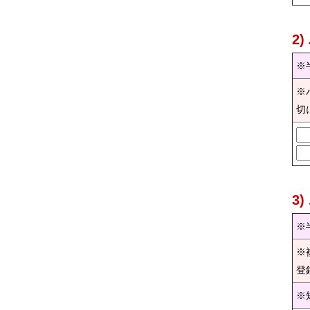
2
※
※
切
3
※
※
登
※