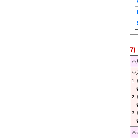
7
※
※
1
表
2
表
3
表
※