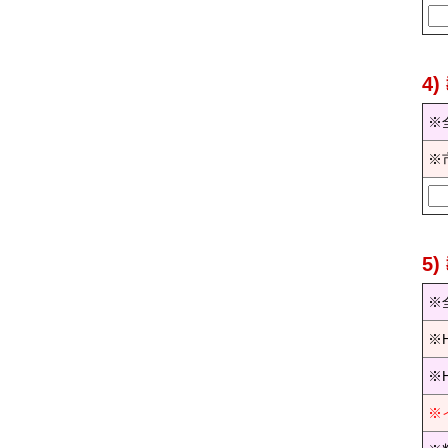
4
※
※
5
※
※
※
※