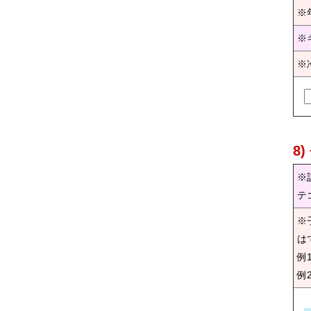
※
※
※
8
※
テ
※
は
例
例