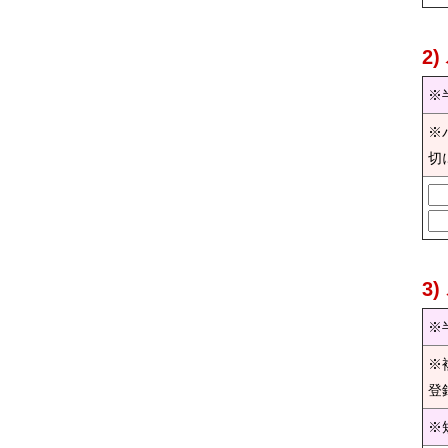
2
※
※
切
3
※
※
登
※