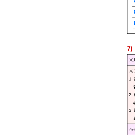
7
※
※
1
表
2
表
3
表
※