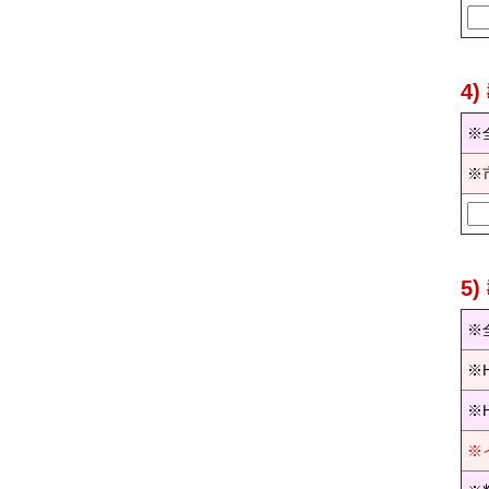
4
※
※
5
※
※
※
※