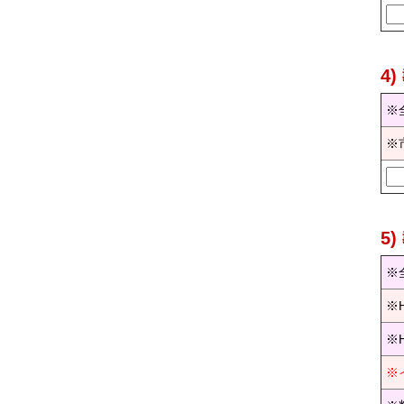
4
※
※
5
※
※
※
※