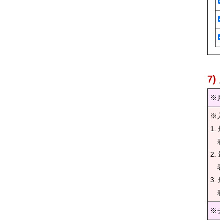
7
※
※
1
表
2
表
3
表
※