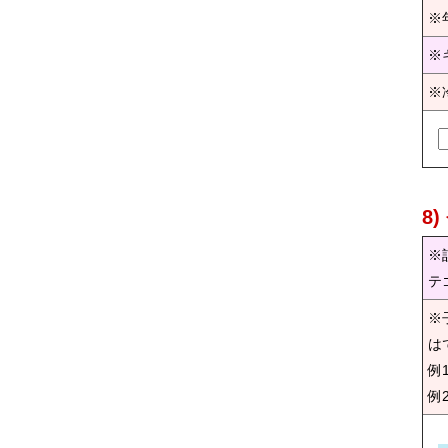
※
※
※
8
※
テ
※
は
例
例