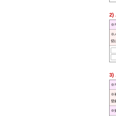
2
※
※
切
3
※
※
登
※