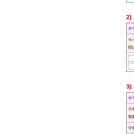
2
※
※
切
3
※
※
登
※