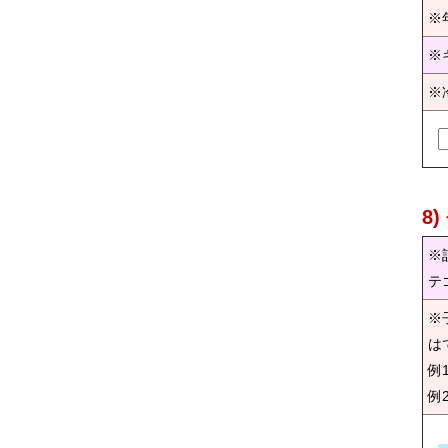
※
※
※
8
※
テ
※
は
例
例