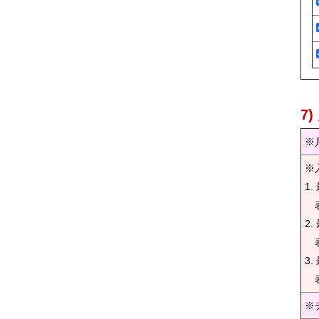
7
※
※
1
表
2
表
3
表
※