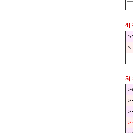
4
※
※
5
※
※
※
※