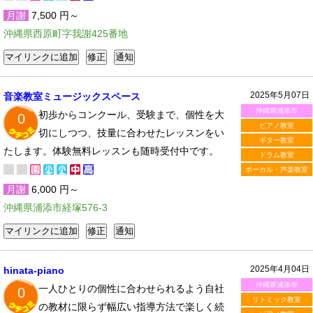
月謝
7,500 円～
沖縄県西原町字我謝425番地
2025年5月07日
音楽教室ミュージックスペース
沖縄県浦添市
初歩からコンクール、受験まで、個性を大
0
ピアノ教室
切にしつつ、技量に合わせたレッスンをい
ギター教室
たします。体験無料レッスンも随時受付中です。
ドラム教室
ボーカル・声楽教室
月謝
6,000 円～
沖縄県浦添市経塚576-3
2025年4月04日
hinata-piano
沖縄県浦添市
一人ひとりの個性に合わせられるよう自社
0
リトミック教室
の教材に限らず幅広い指導方法で楽しく続