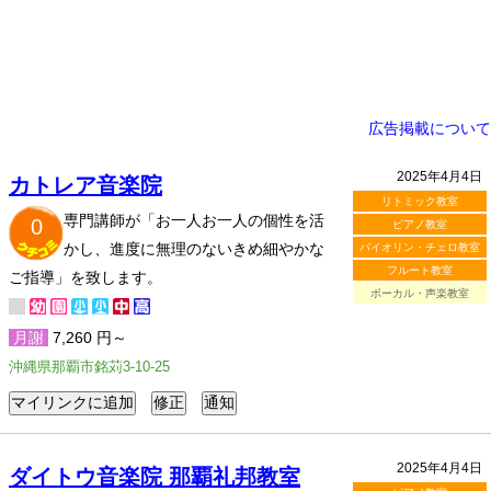
広告掲載について
2025年4月4日
カトレア音楽院
リトミック教室
専門講師が「お一人お一人の個性を活
0
ピアノ教室
かし、進度に無理のないきめ細やかな
バイオリン・チェロ教室
フルート教室
ご指導」を致します。
ボーカル・声楽教室
月謝
7,260 円～
沖縄県那覇市銘苅3-10-25
2025年4月4日
ダイトウ音楽院 那覇礼邦教室