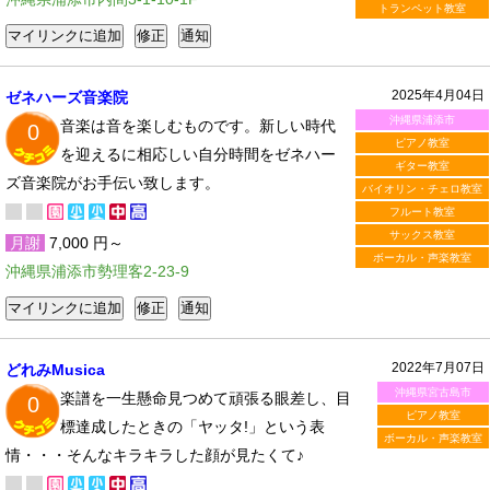
トランペット教室
2025年4月04日
ゼネハーズ音楽院
沖縄県浦添市
音楽は音を楽しむものです。新しい時代
0
ピアノ教室
を迎えるに相応しい自分時間をゼネハー
ギター教室
ズ音楽院がお手伝い致します。
バイオリン・チェロ教室
フルート教室
サックス教室
月謝
7,000 円～
ボーカル・声楽教室
沖縄県浦添市勢理客2-23-9
2022年7月07日
どれみMusica
沖縄県宮古島市
楽譜を一生懸命見つめて頑張る眼差し、目
0
ピアノ教室
標達成したときの「ヤッタ!」という表
ボーカル・声楽教室
情・・・そんなキラキラした顔が見たくて♪