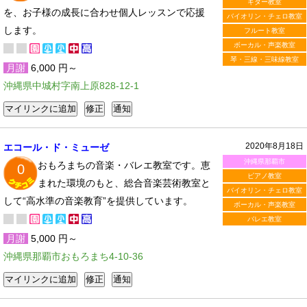
ギター教室
を、お子様の成長に合わせ個人レッスンで応援
バイオリン・チェロ教室
します。
フルート教室
ボーカル・声楽教室
琴・三線・三味線教室
月謝
6,000 円～
沖縄県中城村字南上原828-12-1
2020年8月18日
エコール・ド・ミューゼ
沖縄県那覇市
おもろまちの音楽・バレエ教室です。恵
0
ピアノ教室
まれた環境のもと、総合音楽芸術教室と
バイオリン・チェロ教室
して“高水準の音楽教育”を提供しています。
ボーカル・声楽教室
バレエ教室
月謝
5,000 円～
沖縄県那覇市おもろまち4-10-36