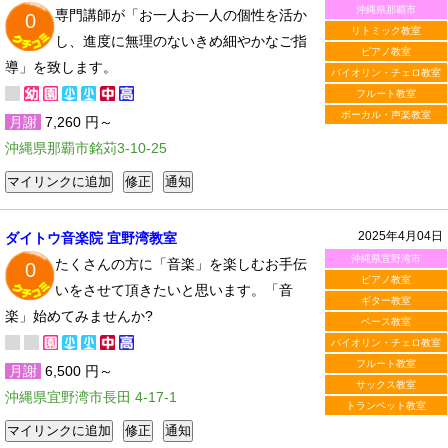
沖縄県那覇市
専門講師が「お一人お一人の個性を活か
0
リトミック教室
し、進度に無理のないきめ細やかなご指
ピアノ教室
導」を致します。
バイオリン・チェロ教室
フルート教室
ボーカル・声楽教室
月謝
7,260 円～
沖縄県那覇市銘苅3-10-25
2025年4月04日
ダイトウ音楽院 宜野湾教室
沖縄県宜野湾市
たくさんの方に「音楽」を楽しむお手伝
0
ピアノ教室
いをさせて頂きたいと思います。「音
ギター教室
楽」始めてみませんか?
ベース教室
バイオリン・チェロ教室
フルート教室
月謝
6,500 円～
サックス教室
沖縄県宜野湾市長田 4-17-1
トランペット教室