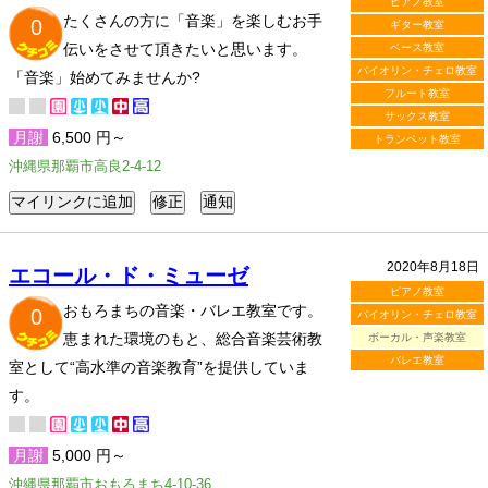
ピアノ教室
たくさんの方に「音楽」を楽しむお手
0
ギター教室
伝いをさせて頂きたいと思います。
ベース教室
バイオリン・チェロ教室
「音楽」始めてみませんか?
フルート教室
サックス教室
月謝
6,500 円～
トランペット教室
沖縄県那覇市高良2-4-12
2020年8月18日
エコール・ド・ミューゼ
ピアノ教室
おもろまちの音楽・バレエ教室です。
0
バイオリン・チェロ教室
恵まれた環境のもと、総合音楽芸術教
ボーカル・声楽教室
バレエ教室
室として“高水準の音楽教育”を提供していま
す。
月謝
5,000 円～
沖縄県那覇市おもろまち4-10-36