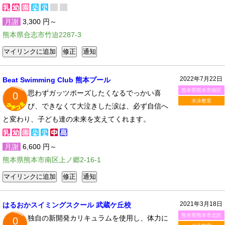
月謝
3,300 円～
熊本県合志市竹迫2287-3
2022年7月22日
Beat Swimming Club 熊本プール
熊本県熊本市南区
思わずガッツポーズしたくなるでっかい喜
0
水泳教室
び、できなくて大泣きした涙は、必ず自信へ
と変わり、子ども達の未来を支えてくれます。
月謝
6,600 円～
熊本県熊本市南区上ノ郷2-16-1
2021年3月18日
はるおかスイミングスクール 武蔵ケ丘校
熊本県熊本市北区
独自の新開発カリキュラムを使用し、体力に
0