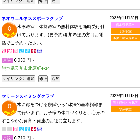
2022年11月25日
ネオウェルネススポーツクラブ
熊本県天草市
水泳教室・体操教室の無料体験を随時受け付
0
水泳教室
けております。(要予約)参加希望の方はお電
体操・新体操教室
話でご予約ください。
月謝
6,930 円～
熊本県天草市北原町4-14
2022年11月18日
マリーンスイミングクラブ
熊本県熊本市北区
水に顔をつける段階から4泳法の基本指導ま
0
水泳教室
で行います。お子様の体力づくりと、心身の
すこやかな発育・発達のお役に立ちます。
月謝
6,710 円～