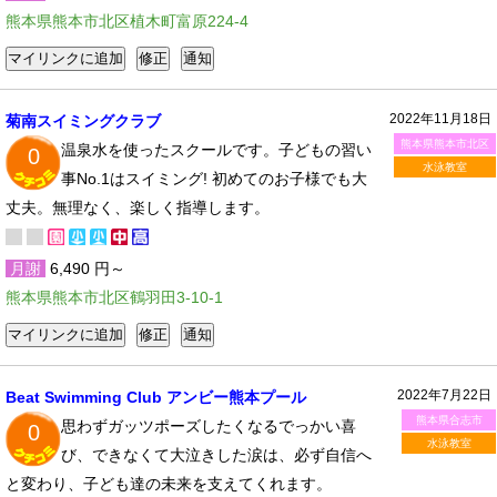
熊本県熊本市北区植木町富原224-4
2022年11月18日
菊南スイミングクラブ
熊本県熊本市北区
温泉水を使ったスクールです。子どもの習い
0
水泳教室
事No.1はスイミング! 初めてのお子様でも大
丈夫。無理なく、楽しく指導します。
月謝
6,490 円～
熊本県熊本市北区鶴羽田3-10-1
2022年7月22日
Beat Swimming Club アンビー熊本プール
熊本県合志市
思わずガッツポーズしたくなるでっかい喜
0
水泳教室
び、できなくて大泣きした涙は、必ず自信へ
と変わり、子ども達の未来を支えてくれます。