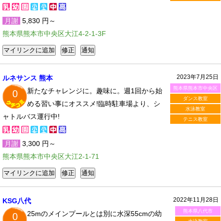
月謝
5,830 円～
熊本県熊本市中央区大江4-2-1-3F
2023年7月25日
ルネサンス 熊本
熊本県熊本市中央区
新たなチャレンジに。趣味に。週1回から始
0
ダンス教室
める習い事にオススメ!臨時駐車場より、シ
水泳教室
ャトルバス運行中!
テニス教室
月謝
3,300 円～
熊本県熊本市中央区大江2-1-71
2022年11月28日
KSG八代
熊本県八代市
25mのメインプールとは別に水深55cmの幼
0