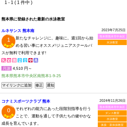
1 - 1 ( 1 件中 )
熊本県に登録された最新の水泳教室
2023年7月25日
ルネサンス 熊本南
熊本県熊本市中央区
新たなチャレンジに。趣味に。週1回から始
1
水泳教室
める習い事にオススメ!ジュニアスクールバ
スが無料で利用できます!
月謝
4,510 円～
熊本県熊本市中央区南熊本1-9-25
2024年11月26日
コナミスポーツクラブ 熊本
熊本県熊本市中央区
それぞれの能力にあった段階別指導を行う
0
ダンス教室
ことで、運動を通して子供たちの健やかな
水泳教室
成長を育んでいます。
体操・新体操教室