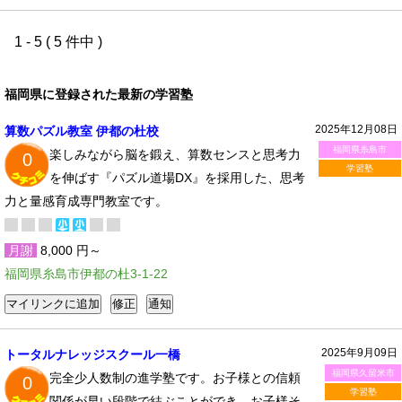
1 - 5 ( 5 件中 )
福岡県に登録された最新の学習塾
2025年12月08日
算数パズル教室 伊都の杜校
福岡県糸島市
楽しみながら脳を鍛え、算数センスと思考力
0
学習塾
を伸ばす『パズル道場DX』を採用した、思考
力と量感育成専門教室です。
月謝
8,000 円～
福岡県糸島市伊都の杜3-1-22
2025年9月09日
トータルナレッジスクール一橋
福岡県久留米市
完全少人数制の進学塾です。お子様との信頼
0
学習塾
関係が早い段階で結ぶことができ、お子様そ