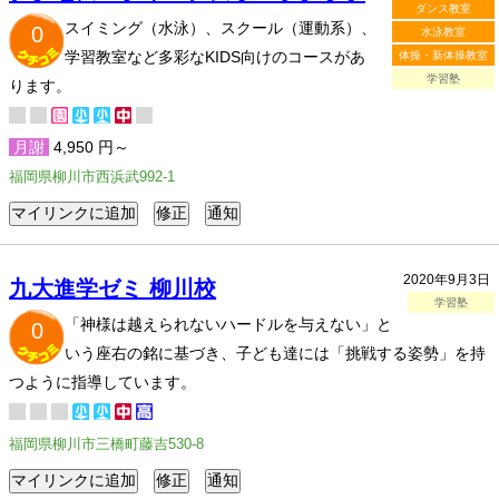
ダンス教室
スイミング（水泳）、スクール（運動系）、
0
水泳教室
学習教室など多彩なKIDS向けのコースがあ
体操・新体操教室
学習塾
ります。
月謝
4,950 円～
福岡県柳川市西浜武992-1
2020年9月3日
九大進学ゼミ 柳川校
学習塾
「神様は越えられないハードルを与えない」と
0
いう座右の銘に基づき、子ども達には「挑戦する姿勢」を持
つように指導しています。
福岡県柳川市三橋町藤吉530-8