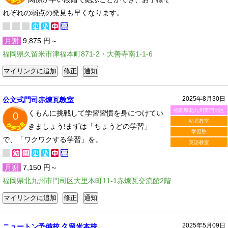
れぞれの弱点の発見も早くなります。
月謝
9,875 円～
福岡県久留米市津福本町871-2・大善寺南1-1-6
2025年8月30日
公文式門司赤煉瓦教室
福岡県北九州市門司区
くもんに挑戦して学習習慣を身につけてい
0
幼児教室
きましょう!まずは「ちょうどの学習」
学習塾
で、「ワクワクする学習」を。
英語教室
月謝
7,150 円～
福岡県北九州市門司区大里本町11-1赤煉瓦交流館2階
2025年5月09日
ニュートン予備校 久留米本校