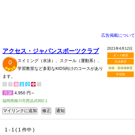
広告掲載について
2021年4月12日
アクセス・ジャパンスポーツクラブ
ダンス教室
スイミング（水泳）、スクール（運動系）、
0
水泳教室
学習教室など多彩なKIDS向けのコースがあり
体操・新体操教室
学習塾
ます。
月謝
4,950 円～
福岡県柳川市西浜武992-1
1 - 1 ( 1 件中 )