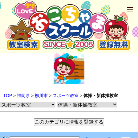
TOP
>
福岡県
>
柳川市
>
スポーツ教室
>
体操・新体操教室