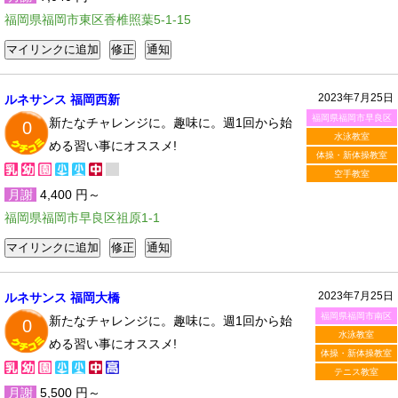
福岡県福岡市東区香椎照葉5-1-15
2023年7月25日
ルネサンス 福岡西新
福岡県福岡市早良区
新たなチャレンジに。趣味に。週1回から始
0
水泳教室
める習い事にオススメ!
体操・新体操教室
空手教室
月謝
4,400 円～
福岡県福岡市早良区祖原1-1
2023年7月25日
ルネサンス 福岡大橋
福岡県福岡市南区
新たなチャレンジに。趣味に。週1回から始
0
水泳教室
める習い事にオススメ!
体操・新体操教室
テニス教室
月謝
5,500 円～