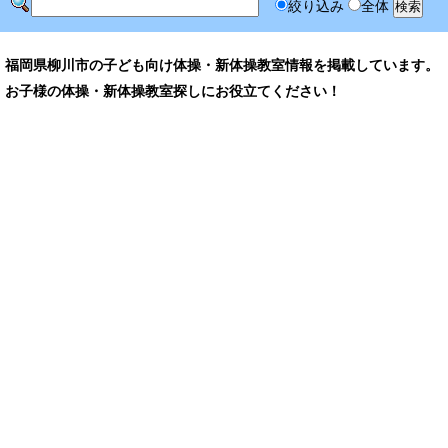
絞り込み
全体
福岡県柳川市の子ども向け体操・新体操教室情報を掲載しています。
お子様の体操・新体操教室探しにお役立てください！