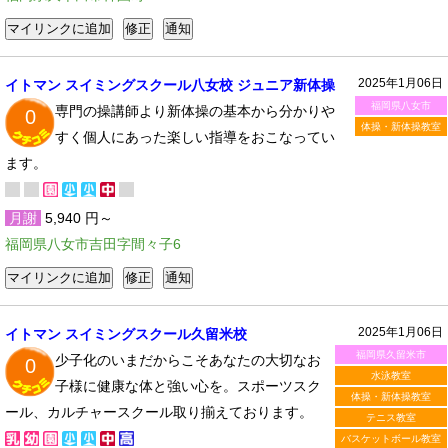
2025年1月06日
イトマン スイミングスクール八女校 ジュニア新体操
福岡県八女市
専門の操講師より新体操の基本から分かりや
0
体操・新体操教室
すく個人にあった楽しい指導をおこなってい
ます。
月謝
5,940 円～
福岡県八女市吉田字間々子6
2025年1月06日
イトマン スイミングスクール久留米校
福岡県久留米市
少子化のいまだからこそあなたの大切なお
0
水泳教室
子様に健康な体と強い心を。スポーツスク
体操・新体操教室
ール、カルチャースクール取り揃えております。
テニス教室
バスケットボール教室