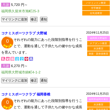
バドミントン教室
月謝
5,720 円～
空手教室
福岡県久留米市旭町25-3
合気道教室
2024年11月25日
コナミスポーツクラブ 大野城
福岡県大野城市
それぞれの能力にあった段階別指導を行うこ
0
チアダンス教室
とで、運動を通して子供たちの健やかな成長
水泳教室
を育んでいます。
体操・新体操教室
月謝
6,270 円～
福岡県大野城市錦町4-1-2
2024年11月25日
コナミスポーツクラブ 福岡香椎
福岡県福岡市東区
それぞれの能力にあった段階別指導を行うこ
0
水泳教室
とで、運動を通して子供たちの健やかな成長
体操・新体操教室