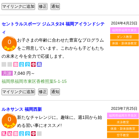
2024年4月23日
セントラルスポーツ ジムスタ24 福岡アイランドシテ
福岡県福岡市東区
ィ
ダンス教室
お子さまの年齢に合わせた豊富なプログラム
0
体操・新体操教室
をご用意しています。これからも子どもたち
の未来と今を全力で応援します。
月謝
7,040 円～
福岡県福岡市東区香椎照葉5-1-15
2023年7月25日
ルネサンス 福岡西新
福岡県福岡市早良区
新たなチャレンジに。趣味に。週1回から始
0
水泳教室
める習い事にオススメ!
体操・新体操教室
空手教室