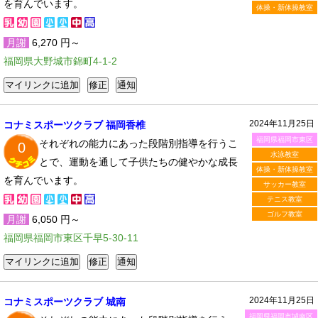
を育んでいます。
体操・新体操教室
月謝
6,270 円～
福岡県大野城市錦町4-1-2
2024年11月25日
コナミスポーツクラブ 福岡香椎
福岡県福岡市東区
それぞれの能力にあった段階別指導を行うこ
0
水泳教室
とで、運動を通して子供たちの健やかな成長
体操・新体操教室
を育んでいます。
サッカー教室
テニス教室
ゴルフ教室
月謝
6,050 円～
福岡県福岡市東区千早5-30-11
2024年11月25日
コナミスポーツクラブ 城南
福岡県福岡市城南区