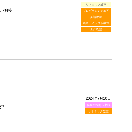
リトミック教室
が開校！
プログラミング教室
英語教室
絵画・イラスト教室
工作教室
2024年7月16日
福岡県福岡市東区
す!
リトミック教室