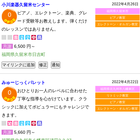
2022年4月26日
小川楽器久留米センター
福岡県久留米市
ピアノ、エレクトーン、楽典、グレ
0
ピアノ教室
ード受験等お教えします。弾くだけ
エレクトーン・オルガン教室
のレッスンではありません。
月謝
6,500 円～
福岡県久留米市日吉町
2022年4月22日
みゅーじっくパレット
福岡県北九州市八幡東区
おひとりお一人のレベルに合わせた
0
リトミック教室
丁寧な指導を心がけています。クラ
ピアノ教室
シックに加えてポピュラーにもチャレンジで
エレクトーン・オルガン教室
きます。
月謝
5,660 円～