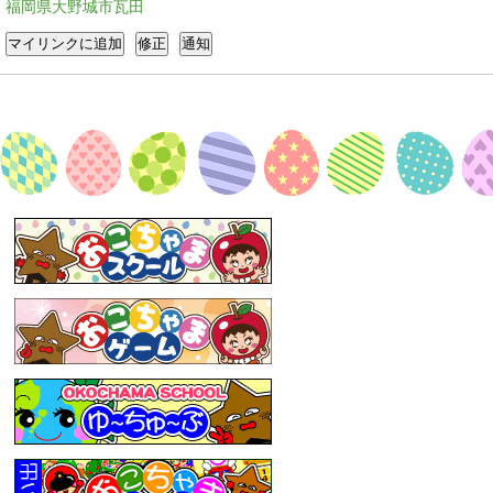
福岡県大野城市瓦田