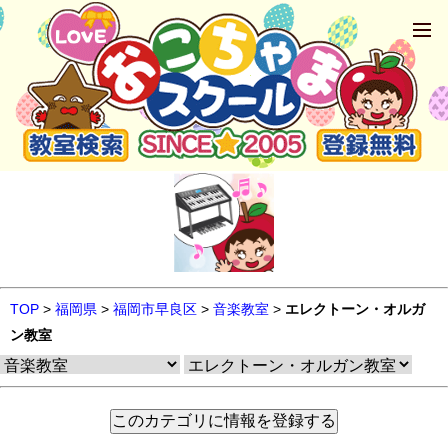
TOP
>
福岡県
>
福岡市早良区
>
音楽教室
>
エレクトーン・オルガ
ン教室