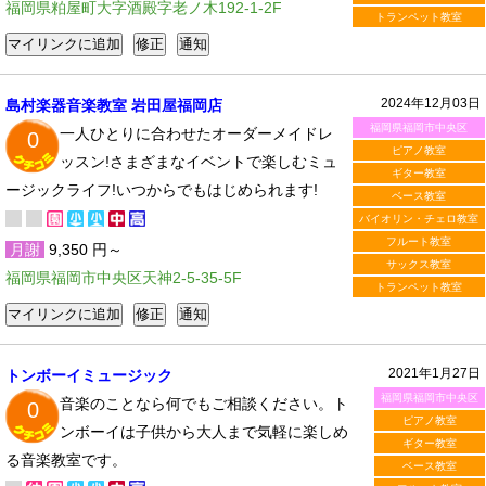
福岡県粕屋町大字酒殿字老ノ木192-1-2F
トランペット教室
2024年12月03日
島村楽器音楽教室 岩田屋福岡店
福岡県福岡市中央区
一人ひとりに合わせたオーダーメイドレ
0
ピアノ教室
ッスン!さまざまなイベントで楽しむミュ
ギター教室
ージックライフ!いつからでもはじめられます!
ベース教室
バイオリン・チェロ教室
フルート教室
月謝
9,350 円～
サックス教室
福岡県福岡市中央区天神2-5-35-5F
トランペット教室
2021年1月27日
トンボーイミュージック
福岡県福岡市中央区
音楽のことなら何でもご相談ください。ト
0
ピアノ教室
ンボーイは子供から大人まで気軽に楽しめ
ギター教室
る音楽教室です。
ベース教室