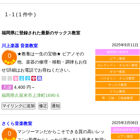
1 - 1 ( 1 件中 )
福岡県に登録された最新のサックス教室
2025年9月11日
川上楽器 音楽教室
福岡県久留米市
★教養は一生の宝物★ ピアノその
0
ピアノ教室
他、楽器の修理・移動・調律もお任
エレクトーン・オルガン教室
せ!詳細はお電話でお尋ねください。
ギター教室
バイオリン・チェロ教室
サックス教室
月謝
4,400 円～
ドラム教室
福岡県久留米市上津町1690-5
琴・三線・三味線教室
2025年3月06日
さくら音楽教室
福岡県福岡市東区
マンツーマンだからこそできる質の高いレッ
0
ピアノ教室
スン♪基礎からしっかり学べる!上級者も歓迎♪